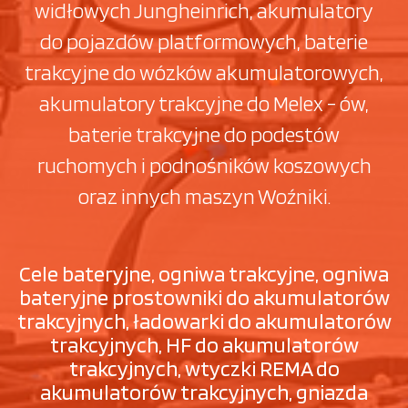
widłowych Jungheinrich, akumulatory
do pojazdów platformowych, baterie
trakcyjne do wózków akumulatorowych,
akumulatory trakcyjne do Melex - ów,
baterie trakcyjne do podestów
ruchomych i podnośników koszowych
oraz innych maszyn Woźniki.
Cele bateryjne, ogniwa trakcyjne, ogniwa
bateryjne prostowniki do akumulatorów
trakcyjnych, ładowarki do akumulatorów
trakcyjnych, HF do akumulatorów
trakcyjnych, wtyczki REMA do
akumulatorów trakcyjnych, gniazda