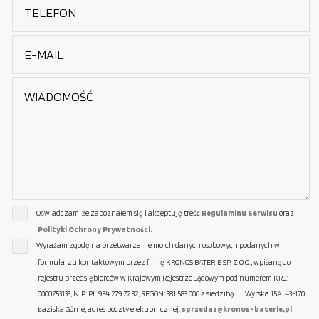
Oświadczam, że zapoznałem się i akceptuję treść
Regulaminu Serwisu
oraz
Polityki Ochrony Prywatności.
Wyrażam zgodę na przetwarzanie moich danych osobowych podanych w
formularzu kontaktowym przez firmę KRONOS BATERIE SP. Z O.O., wpisaną do
rejestru przedsiębiorców w Krajowym Rejestrze Sądowym pod numerem KRS:
0000753133, NIP: PL 954 279 77 32, REGON: 381 583 006 z siedzibą ul. Wyrska 15A, 43-170
Łaziska Górne, adres poczty elektronicznej:
sprzedaz@kronos-baterie.pl
,