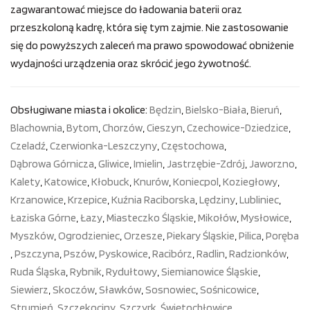
zagwarantować miejsce do ładowania baterii oraz
przeszkoloną kadrę, która się tym zajmie. Nie zastosowanie
się do powyższych zaleceń ma prawo spowodować obniżenie
wydajności urządzenia oraz skrócić jego żywotność.
Obsługiwane miasta i okolice:
Będzin
,
Bielsko-Biała
,
Bieruń
,
Blachownia
,
Bytom
,
Chorzów
,
Cieszyn
,
Czechowice-Dziedzice
,
Czeladź
,
Czerwionka-Leszczyny
,
Częstochowa
,
Dąbrowa Górnicza
,
Gliwice
,
Imielin
,
Jastrzębie-Zdrój
,
Jaworzno
,
Kalety
,
Katowice
,
Kłobuck
,
Knurów
,
Koniecpol
,
Koziegłowy
,
Krzanowice
,
Krzepice
,
Kuźnia Raciborska
,
Lędziny
,
Lubliniec
,
Łaziska Górne
,
Łazy
,
Miasteczko Śląskie
,
Mikołów
,
Mysłowice
,
Myszków
,
Ogrodzieniec
,
Orzesze
,
Piekary Śląskie
,
Pilica
,
Poręba
,
Pszczyna
,
Pszów
,
Pyskowice
,
Racibórz
,
Radlin
,
Radzionków
,
Ruda Śląska
,
Rybnik
,
Rydułtowy
,
Siemianowice Śląskie
,
Siewierz
,
Skoczów
,
Sławków
,
Sosnowiec
,
Sośnicowice
,
Strumień
,
Szczekociny
,
Szczyrk
,
Świętochłowice
,