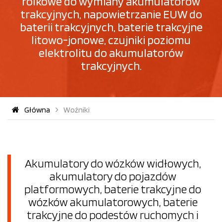
rolkowe do wymiany akumulatorów
trakcyjnych, napowietrzanie EUW do
baterii trakcyjnych, baterie trakcyjne
litowo-jonowe, czujniki poziomu
elektrolitu do akumulatorów
trakcyjnych.
Główna
Woźniki
Akumulatory do wózków widłowych,
akumulatory do pojazdów
platformowych, baterie trakcyjne do
wózków akumulatorowych, baterie
trakcyjne do podestów ruchomych i