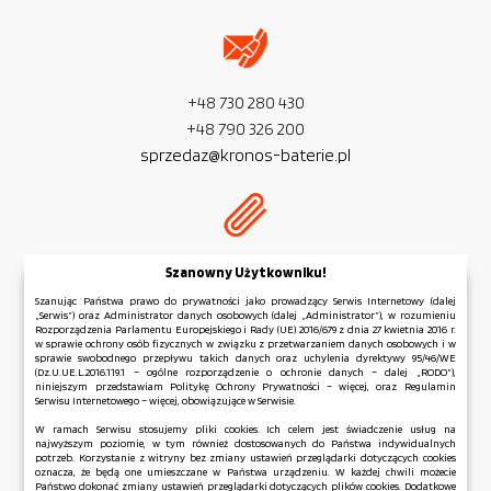
+48 730 280 430
+48 790 326 200
sprzedaz@kronos-baterie.pl
NIP:
PL 954 279 77 32
Szanowny Użytkowniku!
REGON:
381 583 006
Szanując Państwa prawo do prywatności jako prowadzący Serwis Internetowy (dalej
„Serwis”) oraz Administrator danych osobowych (dalej „Administrator”), w rozumieniu
Rozporządzenia Parlamentu Europejskiego i Rady (UE) 2016/679 z dnia 27 kwietnia 2016 r.
w sprawie ochrony osób fizycznych w związku z przetwarzaniem danych osobowych i w
sprawie swobodnego przepływu takich danych oraz uchylenia dyrektywy 95/46/WE
(Dz.U.UE.L.2016.119.1 – ogólne rozporządzenie o ochronie danych – dalej „RODO”),
niniejszym przedstawiam Politykę Ochrony Prywatności – więcej, oraz Regulamin
Regulamin serwisu
Serwisu Internetowego – więcej, obowiązujące w Serwisie.
Polityka Ochrony Prywatności
W ramach Serwisu stosujemy pliki cookies. Ich celem jest świadczenie usług na
najwyższym poziomie, w tym również dostosowanych do Państwa indywidualnych
Polityka Plików Cookies
potrzeb. Korzystanie z witryny bez zmiany ustawień przeglądarki dotyczących cookies
Mapa strony
oznacza, że będą one umieszczane w Państwa urządzeniu. W każdej chwili możecie
Państwo dokonać zmiany ustawień przeglądarki dotyczących plików cookies. Dodatkowe