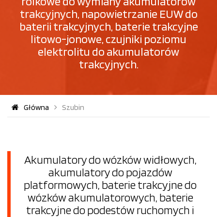
rolkowe do wymiany akumulatorów
trakcyjnych, napowietrzanie EUW do
baterii trakcyjnych, baterie trakcyjne
litowo-jonowe, czujniki poziomu
elektrolitu do akumulatorów
trakcyjnych.
Główna
Szubin
Akumulatory do wózków widłowych,
akumulatory do pojazdów
platformowych, baterie trakcyjne do
wózków akumulatorowych, baterie
trakcyjne do podestów ruchomych i