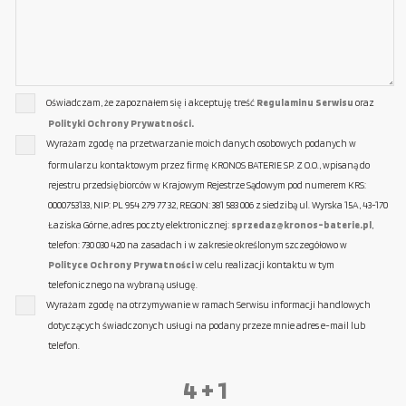
Oświadczam, że zapoznałem się i akceptuję treść
Regulaminu Serwisu
oraz
Polityki Ochrony Prywatności.
Wyrażam zgodę na przetwarzanie moich danych osobowych podanych w
formularzu kontaktowym przez firmę KRONOS BATERIE SP. Z O.O., wpisaną do
rejestru przedsiębiorców w Krajowym Rejestrze Sądowym pod numerem KRS:
0000753133, NIP: PL 954 279 77 32, REGON: 381 583 006 z siedzibą ul. Wyrska 15A, 43-170
Łaziska Górne, adres poczty elektronicznej:
sprzedaz@kronos-baterie.pl
,
telefon: 730 030 420 na zasadach i w zakresie określonym szczegółowo w
Polityce Ochrony Prywatności
w celu realizacji kontaktu w tym
telefonicznego na wybraną usługę.
Wyrażam zgodę na otrzymywanie w ramach Serwisu informacji handlowych
dotyczących świadczonych usługi na podany przeze mnie adres e-mail lub
telefon.
4 + 1