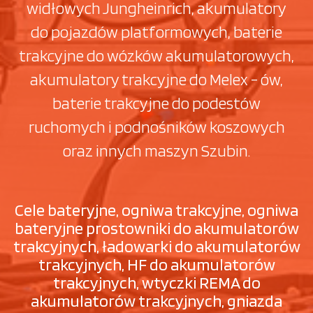
widłowych Jungheinrich, akumulatory
do pojazdów platformowych, baterie
trakcyjne do wózków akumulatorowych,
akumulatory trakcyjne do Melex - ów,
baterie trakcyjne do podestów
ruchomych i podnośników koszowych
oraz innych maszyn Szubin.
Cele bateryjne, ogniwa trakcyjne, ogniwa
bateryjne prostowniki do akumulatorów
trakcyjnych, ładowarki do akumulatorów
trakcyjnych, HF do akumulatorów
trakcyjnych, wtyczki REMA do
akumulatorów trakcyjnych, gniazda