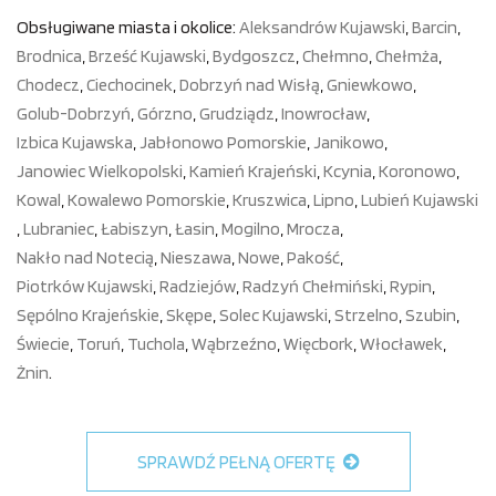
Obsługiwane miasta i okolice:
Aleksandrów Kujawski
,
Barcin
,
Brodnica
,
Brześć Kujawski
,
Bydgoszcz
,
Chełmno
,
Chełmża
,
Chodecz
,
Ciechocinek
,
Dobrzyń nad Wisłą
,
Gniewkowo
,
Golub-Dobrzyń
,
Górzno
,
Grudziądz
,
Inowrocław
,
Izbica Kujawska
,
Jabłonowo Pomorskie
,
Janikowo
,
Janowiec Wielkopolski
,
Kamień Krajeński
,
Kcynia
,
Koronowo
,
Kowal
,
Kowalewo Pomorskie
,
Kruszwica
,
Lipno
,
Lubień Kujawski
,
Lubraniec
,
Łabiszyn
,
Łasin
,
Mogilno
,
Mrocza
,
Nakło nad Notecią
,
Nieszawa
,
Nowe
,
Pakość
,
Piotrków Kujawski
,
Radziejów
,
Radzyń Chełmiński
,
Rypin
,
Sępólno Krajeńskie
,
Skępe
,
Solec Kujawski
,
Strzelno
,
Szubin
,
Świecie
,
Toruń
,
Tuchola
,
Wąbrzeźno
,
Więcbork
,
Włocławek
,
Żnin
.
SPRAWDŹ PEŁNĄ OFERTĘ