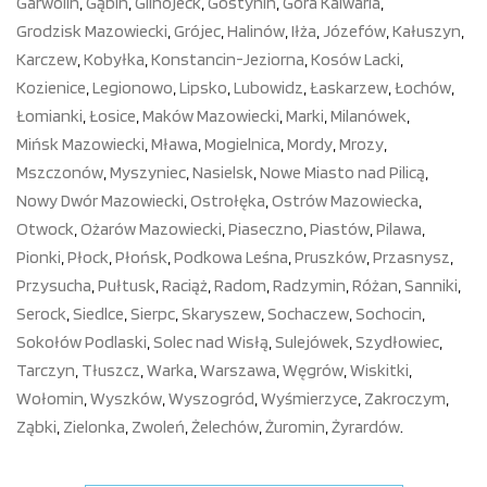
Garwolin
,
Gąbin
,
Glinojeck
,
Gostynin
,
Góra Kalwaria
,
Grodzisk Mazowiecki
,
Grójec
,
Halinów
,
Iłża
,
Józefów
,
Kałuszyn
,
Karczew
,
Kobyłka
,
Konstancin-Jeziorna
,
Kosów Lacki
,
Kozienice
,
Legionowo
,
Lipsko
,
Lubowidz
,
Łaskarzew
,
Łochów
,
Łomianki
,
Łosice
,
Maków Mazowiecki
,
Marki
,
Milanówek
,
Mińsk Mazowiecki
,
Mława
,
Mogielnica
,
Mordy
,
Mrozy
,
Mszczonów
,
Myszyniec
,
Nasielsk
,
Nowe Miasto nad Pilicą
,
Nowy Dwór Mazowiecki
,
Ostrołęka
,
Ostrów Mazowiecka
,
Otwock
,
Ożarów Mazowiecki
,
Piaseczno
,
Piastów
,
Pilawa
,
Pionki
,
Płock
,
Płońsk
,
Podkowa Leśna
,
Pruszków
,
Przasnysz
,
Przysucha
,
Pułtusk
,
Raciąż
,
Radom
,
Radzymin
,
Różan
,
Sanniki
,
Serock
,
Siedlce
,
Sierpc
,
Skaryszew
,
Sochaczew
,
Sochocin
,
Sokołów Podlaski
,
Solec nad Wisłą
,
Sulejówek
,
Szydłowiec
,
Tarczyn
,
Tłuszcz
,
Warka
,
Warszawa
,
Węgrów
,
Wiskitki
,
Wołomin
,
Wyszków
,
Wyszogród
,
Wyśmierzyce
,
Zakroczym
,
Ząbki
,
Zielonka
,
Zwoleń
,
Żelechów
,
Żuromin
,
Żyrardów
.