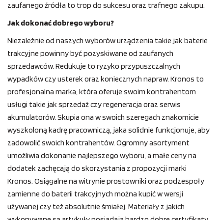
zaufanego źródła to trop do sukcesu oraz trafnego zakupu.
Jak dokonać dobrego wyboru?
Niezależnie od naszych wyborów urządzenia takie jak baterie
trakcyjne powinny być pozyskiwane od zaufanych
sprzedawców. Redukuje to ryzyko przypuszczalnych
wypadków czy usterek oraz koniecznych napraw. Kronos to
profesjonalna marka, która oferuje swoim kontrahentom
usługi takie jak sprzedaż czy regeneracja oraz serwis
akumulatorów. Skupia ona w swoich szeregach znakomicie
wyszkoloną kadrę pracowniczą, jaka solidnie funkcjonuje, aby
zadowolić swoich kontrahentów. Ogromny asortyment
umożliwia dokonanie najlepszego wyboru, a małe ceny na
dodatek zachęcają do skorzystania z propozycji marki
Kronos. Osiągalne na witrynie prostowniki oraz podzespoły
zamienne do baterii trakcyjnych można kupić w wersji
używanej czy też absolutnie śmiałej. Materiały z jakich
wykonywane są artykuły posiadają bardzo dobre certyfikaty,