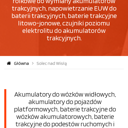
rolkowe do wymiany akumulatorów
trakcyjnych, napowietrzanie EUW do
baterii trakcyjnych, baterie trakcyjne
litowo-jonowe, czujniki poziomu
elektrolitu do akumulatorów
trakcyjnych.
Główna
Solec nad Wisłą
Akumulatory do wózków widłowych,
akumulatory do pojazdów
platformowych, baterie trakcyjne do
wózków akumulatorowych, baterie
trakcyjne do podestów ruchomych i