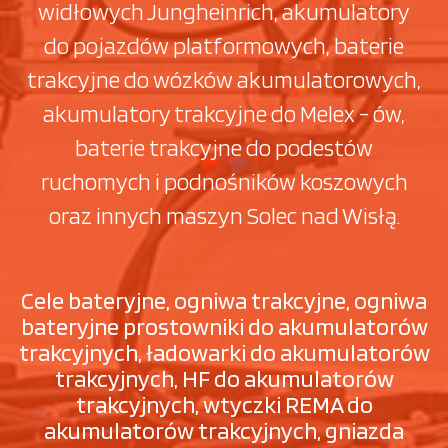
widłowych Jungheinrich, akumulatory
do pojazdów platformowych, baterie
trakcyjne do wózków akumulatorowych,
akumulatory trakcyjne do Melex - ów,
baterie trakcyjne do podestów
ruchomych i podnośników koszowych
oraz innych maszyn Solec nad Wisłą.
Cele bateryjne, ogniwa trakcyjne, ogniwa
bateryjne prostowniki do akumulatorów
trakcyjnych, ładowarki do akumulatorów
trakcyjnych, HF do akumulatorów
trakcyjnych, wtyczki REMA do
akumulatorów trakcyjnych, gniazda