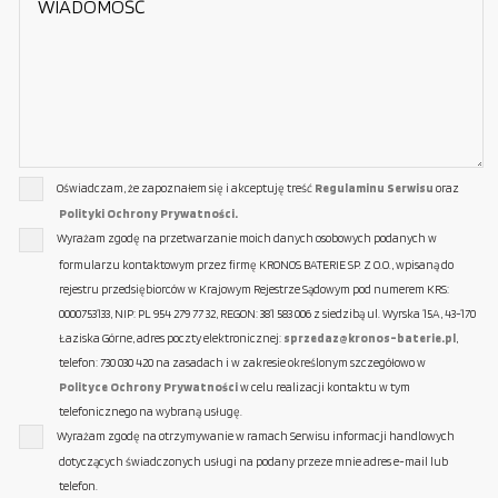
Oświadczam, że zapoznałem się i akceptuję treść
Regulaminu Serwisu
oraz
Polityki Ochrony Prywatności.
Wyrażam zgodę na przetwarzanie moich danych osobowych podanych w
formularzu kontaktowym przez firmę KRONOS BATERIE SP. Z O.O., wpisaną do
rejestru przedsiębiorców w Krajowym Rejestrze Sądowym pod numerem KRS:
0000753133, NIP: PL 954 279 77 32, REGON: 381 583 006 z siedzibą ul. Wyrska 15A, 43-170
Łaziska Górne, adres poczty elektronicznej:
sprzedaz@kronos-baterie.pl
,
telefon: 730 030 420 na zasadach i w zakresie określonym szczegółowo w
Polityce Ochrony Prywatności
w celu realizacji kontaktu w tym
telefonicznego na wybraną usługę.
Wyrażam zgodę na otrzymywanie w ramach Serwisu informacji handlowych
dotyczących świadczonych usługi na podany przeze mnie adres e-mail lub
telefon.