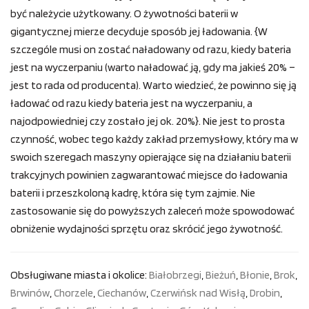
być należycie użytkowany. O żywotności baterii w
gigantycznej mierze decyduje sposób jej ładowania. {W
szczególe musi on zostać naładowany od razu, kiedy bateria
jest na wyczerpaniu (warto naładować ją, gdy ma jakieś 20% –
jest to rada od producenta). Warto wiedzieć, że powinno się ją
ładować od razu kiedy bateria jest na wyczerpaniu, a
najodpowiedniej czy zostało jej ok. 20%}. Nie jest to prosta
czynność, wobec tego każdy zakład przemysłowy, który ma w
swoich szeregach maszyny opierające się na działaniu baterii
trakcyjnych powinien zagwarantować miejsce do ładowania
baterii i przeszkoloną kadrę, która się tym zajmie. Nie
zastosowanie się do powyższych zaleceń może spowodować
obniżenie wydajności sprzętu oraz skrócić jego żywotność.
Obsługiwane miasta i okolice:
Białobrzegi
,
Bieżuń
,
Błonie
,
Brok
,
Brwinów
,
Chorzele
,
Ciechanów
,
Czerwińsk nad Wisłą
,
Drobin
,