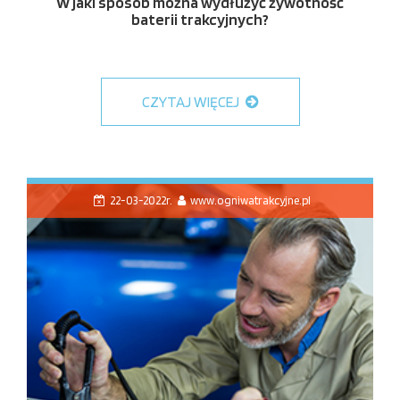
W jaki sposób można wydłużyć żywotność
baterii trakcyjnych?
CZYTAJ WIĘCEJ
22-03-2022r.
www.ogniwatrakcyjne.pl