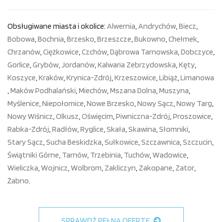
Obsługiwane miasta i okolice:
Alwernia
,
Andrychów
,
Biecz
,
Bobowa
,
Bochnia
,
Brzesko
,
Brzeszcze
,
Bukowno
,
Chełmek
,
Chrzanów
,
Ciężkowice
,
Czchów
,
Dąbrowa Tarnowska
,
Dobczyce
,
Gorlice
,
Grybów
,
Jordanów
,
Kalwaria Zebrzydowska
,
Kęty
,
Koszyce
,
Kraków
,
Krynica-Zdrój
,
Krzeszowice
,
Libiąż
,
Limanowa
,
Maków Podhalański
,
Miechów
,
Mszana Dolna
,
Muszyna
,
Myślenice
,
Niepołomice
,
Nowe Brzesko
,
Nowy Sącz
,
Nowy Targ
,
Nowy Wiśnicz
,
Olkusz
,
Oświęcim
,
Piwniczna-Zdrój
,
Proszowice
,
Rabka-Zdrój
,
Radłów
,
Ryglice
,
Skała
,
Skawina
,
Słomniki
,
Stary Sącz
,
Sucha Beskidzka
,
Sułkowice
,
Szczawnica
,
Szczucin
,
Świątniki Górne
,
Tarnów
,
Trzebinia
,
Tuchów
,
Wadowice
,
Wieliczka
,
Wojnicz
,
Wolbrom
,
Zakliczyn
,
Zakopane
,
Zator
,
Żabno
.
SPRAWDŹ PEŁNĄ OFERTĘ