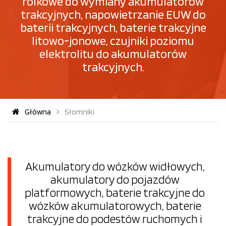
rolkowe do wymiany akumulatorów
trakcyjnych, napowietrzanie EUW do
baterii trakcyjnych, baterie trakcyjne
litowo-jonowe, czujniki poziomu
elektrolitu do akumulatorów
trakcyjnych.
Główna
Słomniki
Akumulatory do wózków widłowych,
akumulatory do pojazdów
platformowych, baterie trakcyjne do
wózków akumulatorowych, baterie
trakcyjne do podestów ruchomych i