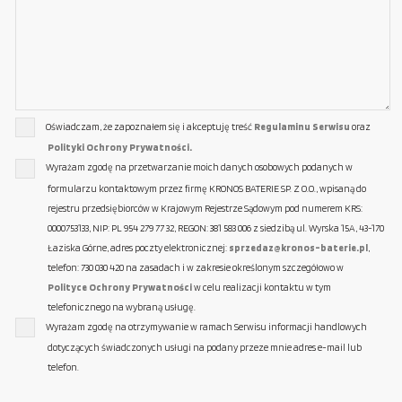
Oświadczam, że zapoznałem się i akceptuję treść
Regulaminu Serwisu
oraz
Polityki Ochrony Prywatności.
Wyrażam zgodę na przetwarzanie moich danych osobowych podanych w
formularzu kontaktowym przez firmę KRONOS BATERIE SP. Z O.O., wpisaną do
rejestru przedsiębiorców w Krajowym Rejestrze Sądowym pod numerem KRS:
0000753133, NIP: PL 954 279 77 32, REGON: 381 583 006 z siedzibą ul. Wyrska 15A, 43-170
Łaziska Górne, adres poczty elektronicznej:
sprzedaz@kronos-baterie.pl
,
telefon: 730 030 420 na zasadach i w zakresie określonym szczegółowo w
Polityce Ochrony Prywatności
w celu realizacji kontaktu w tym
telefonicznego na wybraną usługę.
Wyrażam zgodę na otrzymywanie w ramach Serwisu informacji handlowych
dotyczących świadczonych usługi na podany przeze mnie adres e-mail lub
telefon.