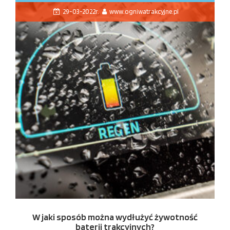
29-03-2022r.
www.ogniwatrakcyjne.pl
W jaki sposób można wydłużyć żywotność
baterii trakcyjnych?