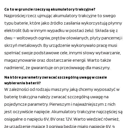
Co to w gruncie rzeczy są akumulatory trakcyjne?
Najprościej rzecz ujmując akumulatory trakcyjne to swego
typu baterie, które jako źródło zasilania wykorzystują płynny
elektrolit (lub w innym wypadku w postaci żelu). Składa się z
dwu – woltowych ogniw, prętów ołowianych, płyty pancernej i
skrzyń metalowych. By urządzenie wykonywało pracę musi
spełniać swoje podstawowe cele, innymi słowy wytwarzanie,
magazynowanie oraz dostarczanie energii. Warto także
nadmienić, że gwarantuje on przeciwwagę dla maszyny.
Na które parametry zwracać szczególną uwagę w czasie
wybierania baterii?
W zależności od rodzaju maszyny jaką chcemy wyposażyć w
baterię trakcyjna należy zwracać szczególną uwagę na
pojedyncze parametry. Pierwszym i najważniejszym z nich
jest oczywiście napięcie. Akumulatory trakcyjne najczęściej są
osiągalne o napięciu 6V, 8V oraz 12V. Warto wiedzieć również,
że urządzenie mające 3 ogniwa będzie miało napięcie 6V, 4