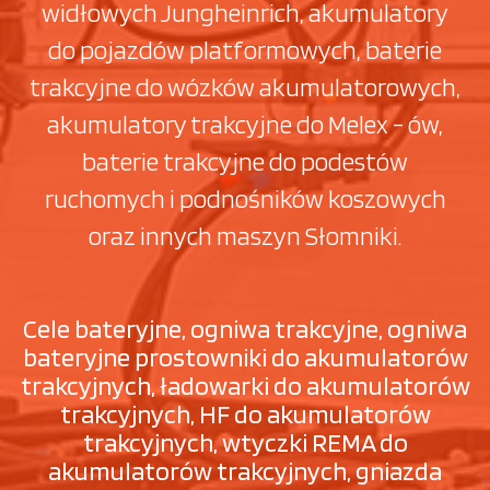
widłowych Jungheinrich, akumulatory
do pojazdów platformowych, baterie
trakcyjne do wózków akumulatorowych,
akumulatory trakcyjne do Melex - ów,
baterie trakcyjne do podestów
ruchomych i podnośników koszowych
oraz innych maszyn Słomniki.
Cele bateryjne, ogniwa trakcyjne, ogniwa
bateryjne prostowniki do akumulatorów
trakcyjnych, ładowarki do akumulatorów
trakcyjnych, HF do akumulatorów
trakcyjnych, wtyczki REMA do
akumulatorów trakcyjnych, gniazda