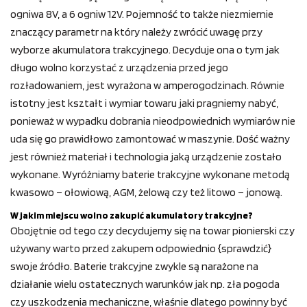
ogniwa 8V, a 6 ogniw 12V. Pojemność to także niezmiernie
znaczący parametr na który należy zwrócić uwagę przy
wyborze akumulatora trakcyjnego. Decyduje ona o tym jak
długo wolno korzystać z urządzenia przed jego
rozładowaniem, jest wyrażona w amperogodzinach. Równie
istotny jest kształt i wymiar towaru jaki pragniemy nabyć,
ponieważ w wypadku dobrania nieodpowiednich wymiarów nie
uda się go prawidłowo zamontować w maszynie. Dość ważny
jest również materiał i technologia jaką urządzenie zostało
wykonane. Wyróżniamy baterie trakcyjne wykonane metodą
kwasowo – ołowiową, AGM, żelową czy też litowo – jonową.
W jakim miejscu wolno zakupić akumulatory trakcyjne?
Obojętnie od tego czy decydujemy się na towar pionierski czy
używany warto przed zakupem odpowiednio {sprawdzić}
swoje źródło. Baterie trakcyjne zwykle są narażone na
działanie wielu ostatecznych warunków jak np. zła pogoda
czy uszkodzenia mechaniczne, właśnie dlatego powinny być