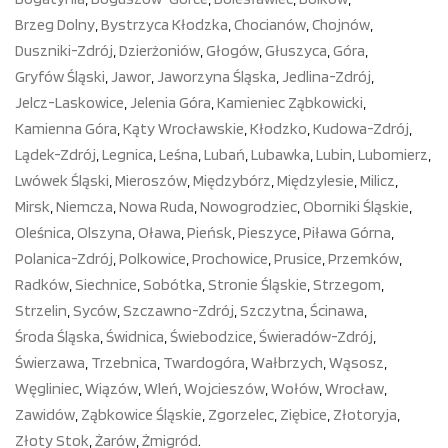
Brzeg Dolny
,
Bystrzyca Kłodzka
,
Chocianów
,
Chojnów
,
Duszniki-Zdrój
,
Dzierżoniów
,
Głogów
,
Głuszyca
,
Góra
,
Gryfów Śląski
,
Jawor
,
Jaworzyna Śląska
,
Jedlina-Zdrój
,
Jelcz-Laskowice
,
Jelenia Góra
,
Kamieniec Ząbkowicki
,
Kamienna Góra
,
Kąty Wrocławskie
,
Kłodzko
,
Kudowa-Zdrój
,
Lądek-Zdrój
,
Legnica
,
Leśna
,
Lubań
,
Lubawka
,
Lubin
,
Lubomierz
,
Lwówek Śląski
,
Mieroszów
,
Międzybórz
,
Międzylesie
,
Milicz
,
Mirsk
,
Niemcza
,
Nowa Ruda
,
Nowogrodziec
,
Oborniki Śląskie
,
Oleśnica
,
Olszyna
,
Oława
,
Pieńsk
,
Pieszyce
,
Piława Górna
,
Polanica-Zdrój
,
Polkowice
,
Prochowice
,
Prusice
,
Przemków
,
Radków
,
Siechnice
,
Sobótka
,
Stronie Śląskie
,
Strzegom
,
Strzelin
,
Syców
,
Szczawno-Zdrój
,
Szczytna
,
Ścinawa
,
Środa Śląska
,
Świdnica
,
Świebodzice
,
Świeradów-Zdrój
,
Świerzawa
,
Trzebnica
,
Twardogóra
,
Wałbrzych
,
Wąsosz
,
Węgliniec
,
Wiązów
,
Wleń
,
Wojcieszów
,
Wołów
,
Wrocław
,
Zawidów
,
Ząbkowice Śląskie
,
Zgorzelec
,
Ziębice
,
Złotoryja
,
Złoty Stok
,
Żarów
,
Żmigród
.