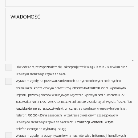
Oświadczam, że zapoznałem się i akceptuję treść
Regulaminu Serwisu
oraz
Polityki Ochrony Prywatności.
Wyrażam zgodę na przetwarzanie moich danych osobowych podanych w
formularzu kontaktowym przez firmę KRONOS BATERIE SP. Z O.O., wpisaną do
rejestru przedsiębiorców w Krajowym Rejestrze Sądowym pod numerem KRS:
0000753133, NIP: PL 954 279 77 32, REGON: 381 583 006 z siedzibą ul. Wyrska 15A, 43-170
Łaziska Górne, adres poczty elektronicznej:
sprzedaz@kronos-baterie.pl
,
telefon: 730 030 420 na zasadach i w zakresie określonym szczegółowo w
Polityce Ochrony Prywatności
w celu realizacji kontaktu w tym
telefonicznego na wybraną usługę.
Wyrażam zgodę na otrzymywanie w ramach Serwisu informacji handlowych