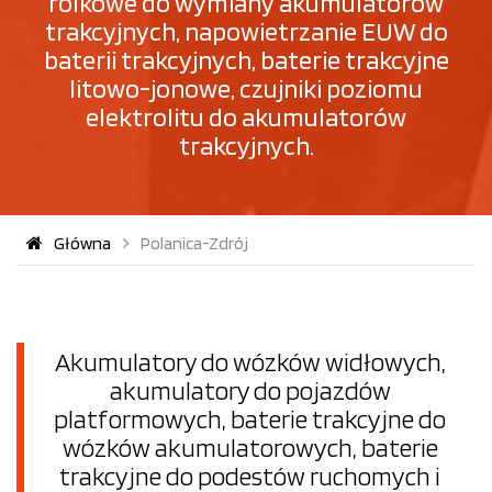
rolkowe do wymiany akumulatorów
trakcyjnych, napowietrzanie EUW do
baterii trakcyjnych, baterie trakcyjne
litowo-jonowe, czujniki poziomu
elektrolitu do akumulatorów
trakcyjnych.
Główna
Polanica-Zdrój
Akumulatory do wózków widłowych,
akumulatory do pojazdów
platformowych, baterie trakcyjne do
wózków akumulatorowych, baterie
trakcyjne do podestów ruchomych i