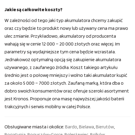
Jakie są całkowite koszty?
W zależności od tego jaki typ akumulatora chcemy zakupić
oraz czy będzie to produkt nowy lub używany cena ma prawo
ulec zmianie. Przykładowo, akumulatory od producenta
wahają się w cenie 12 000 – 20 000 złotych oraz więcej. Im
parametry są wydajniejsze tym cena będzie wzrastała.
Jednakowoż optymalną opcją się zakupienie akumulatora
używanego, z zaufanego źródła. Koszt takiego artykułu
średnio jest o połowę mniejszy i wolno taki akumulator kupić
za około 5 000 – 7000 złotych. Zaufaną marką, która dba o
dobro swoich konsumentów oraz oferuje szeroki asortyment
jest Kronos. Proponuje ona masę najwyższej jakości baterii
trakcyjnych i serwis mobilny w całej Polsce.
Obsługiwane miasta i okolice:
Bardo
,
Bielawa
,
Bierutów
,
Bogatynia
,
Boguszów-Gorce
,
Bolesławiec
,
Bolków
,