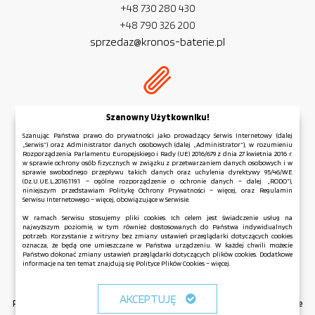
+48 730 280 430
+48 790 326 200
sprzedaz@kronos-baterie.pl
NIP:
PL 954 279 77 32
Szanowny Użytkowniku!
REGON:
381 583 006
Szanując Państwa prawo do prywatności jako prowadzący Serwis Internetowy (dalej
„Serwis”) oraz Administrator danych osobowych (dalej „Administrator”), w rozumieniu
Rozporządzenia Parlamentu Europejskiego i Rady (UE) 2016/679 z dnia 27 kwietnia 2016 r.
w sprawie ochrony osób fizycznych w związku z przetwarzaniem danych osobowych i w
sprawie swobodnego przepływu takich danych oraz uchylenia dyrektywy 95/46/WE
(Dz.U.UE.L.2016.119.1 – ogólne rozporządzenie o ochronie danych – dalej „RODO”),
niniejszym przedstawiam Politykę Ochrony Prywatności – więcej, oraz Regulamin
Regulamin serwisu
Serwisu Internetowego – więcej, obowiązujące w Serwisie.
Polityka Ochrony Prywatności
W ramach Serwisu stosujemy pliki cookies. Ich celem jest świadczenie usług na
najwyższym poziomie, w tym również dostosowanych do Państwa indywidualnych
Polityka Plików Cookies
potrzeb. Korzystanie z witryny bez zmiany ustawień przeglądarki dotyczących cookies
Mapa strony
oznacza, że będą one umieszczane w Państwa urządzeniu. W każdej chwili możecie
Państwo dokonać zmiany ustawień przeglądarki dotyczących plików cookies. Dodatkowe
informacje na ten temat znajdują się Polityce Plików Cookies – więcej.
Copyright © KRONOS 2026 All Rights Reserved.
AKCEPTUJĘ
Realizacja: Interprom.pl - Domeny premium, pozycjonowanie, responsywne