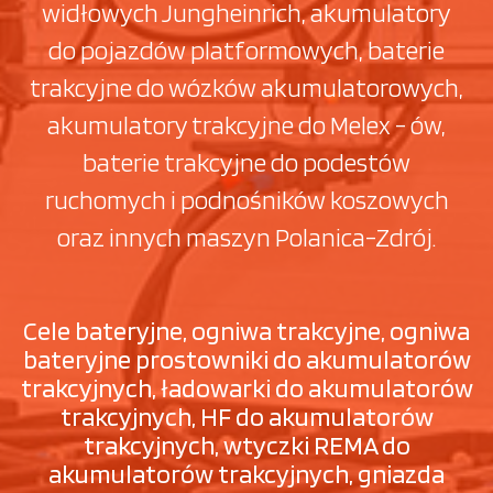
widłowych Jungheinrich, akumulatory
do pojazdów platformowych, baterie
trakcyjne do wózków akumulatorowych,
akumulatory trakcyjne do Melex - ów,
baterie trakcyjne do podestów
ruchomych i podnośników koszowych
oraz innych maszyn Polanica-Zdrój.
Cele bateryjne, ogniwa trakcyjne, ogniwa
bateryjne prostowniki do akumulatorów
trakcyjnych, ładowarki do akumulatorów
trakcyjnych, HF do akumulatorów
trakcyjnych, wtyczki REMA do
akumulatorów trakcyjnych, gniazda