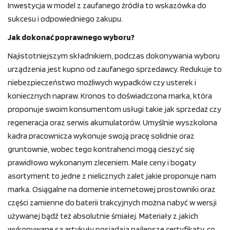
Inwestycja w model z zaufanego źródła to wskazówka do
sukcesu i odpowiedniego zakupu.
Jak dokonać poprawnego wyboru?
Najistotniejszym składnikiem, podczas dokonywania wyboru
urządzenia jest kupno od zaufanego sprzedawcy. Redukuje to
niebezpieczeństwo możliwych wypadków czy usterek i
koniecznych napraw. Kronos to doświadczona marka, która
proponuje swoim konsumentom usługi takie jak sprzedaż czy
regeneracja oraz serwis akumulatorów. Umyślnie wyszkolona
kadra pracownicza wykonuje swoją pracę solidnie oraz
gruntownie, wobec tego kontrahenci mogą cieszyć się
prawidłowo wykonanym zleceniem. Małe ceny i bogaty
asortyment to jedne z nielicznych zalet jakie proponuje nam
marka. Osiągalne na domenie internetowej prostowniki oraz
części zamienne do baterii trakcyjnych można nabyć w wersji
używanej bądź też absolutnie śmiałej. Materiały z jakich
wykonywane są artykuły posiadają najlepsze certyfikaty, co