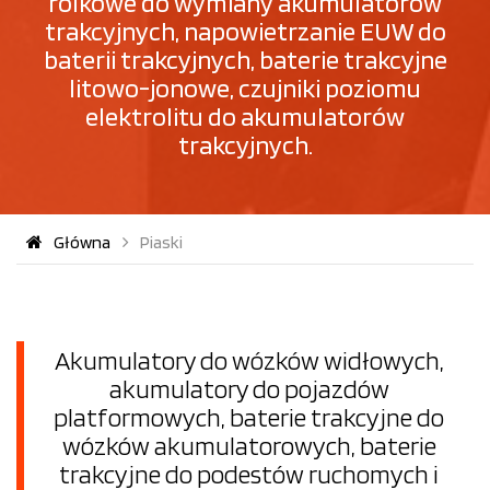
rolkowe do wymiany akumulatorów
trakcyjnych, napowietrzanie EUW do
baterii trakcyjnych, baterie trakcyjne
litowo-jonowe, czujniki poziomu
elektrolitu do akumulatorów
trakcyjnych.
Główna
Piaski
Akumulatory do wózków widłowych,
akumulatory do pojazdów
platformowych, baterie trakcyjne do
wózków akumulatorowych, baterie
trakcyjne do podestów ruchomych i