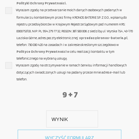
Polityki Ochrony Prywatności.
Wyrażam zgodę na przetwarzanie moich danych osobowych podanych w
formularzu kontaktowym przez firmę KRONOS BATERIE SP. Z O.O., wpisaną do
rejestru przedsiębiorców w Krajowym Rejestrze Sądowym pod numerem KRS:
0000753133, NIP: PL 954 279 77 32, REGON: 381 583 006 z siedzibą ul. Wyrska 15A, 43-170
Łaziska Górne, adres poczty elektronicznej:
sprzedaz@kronos-baterie.pl
,
telefon: 730 030 420 na zasadach i w zakresie określonym szczegółowo w
Polityce Ochrony Prywatności
w celu realizacji kontaktu w tym
telefonicznego na wybraną usługę.
Wyrażam zgodę na otrzymywanie w ramach Serwisu informacji handlowych
dotyczących świadczonych usługi na podany przeze mnie adres e-mail lub
telefon.
9 + 7