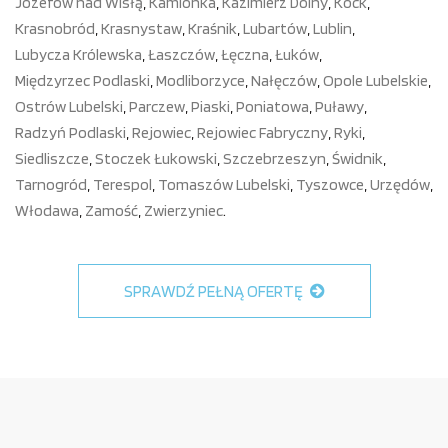
Józefów nad Wisłą
,
Kamionka
,
Kazimierz Dolny
,
Kock
,
Krasnobród
,
Krasnystaw
,
Kraśnik
,
Lubartów
,
Lublin
,
Lubycza Królewska
,
Łaszczów
,
Łęczna
,
Łuków
,
Międzyrzec Podlaski
,
Modliborzyce
,
Nałęczów
,
Opole Lubelskie
,
Ostrów Lubelski
,
Parczew
,
Piaski
,
Poniatowa
,
Puławy
,
Radzyń Podlaski
,
Rejowiec
,
Rejowiec Fabryczny
,
Ryki
,
Siedliszcze
,
Stoczek Łukowski
,
Szczebrzeszyn
,
Świdnik
,
Tarnogród
,
Terespol
,
Tomaszów Lubelski
,
Tyszowce
,
Urzędów
,
Włodawa
,
Zamość
,
Zwierzyniec
.
SPRAWDŹ PEŁNĄ OFERTĘ