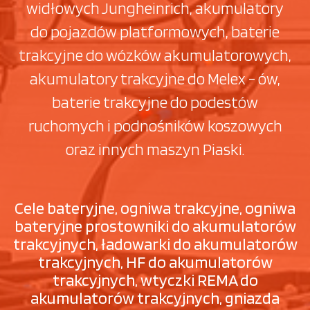
widłowych Jungheinrich, akumulatory
do pojazdów platformowych, baterie
trakcyjne do wózków akumulatorowych,
akumulatory trakcyjne do Melex - ów,
baterie trakcyjne do podestów
ruchomych i podnośników koszowych
oraz innych maszyn Piaski.
Cele bateryjne, ogniwa trakcyjne, ogniwa
bateryjne prostowniki do akumulatorów
trakcyjnych, ładowarki do akumulatorów
trakcyjnych, HF do akumulatorów
trakcyjnych, wtyczki REMA do
akumulatorów trakcyjnych, gniazda