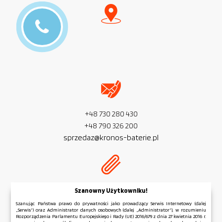
+48 730 280 430
+48 790 326 200
sprzedaz@kronos-baterie.pl
NIP:
PL 954 279 77 32
Szanowny Użytkowniku!
REGON:
381 583 006
Szanując Państwa prawo do prywatności jako prowadzący Serwis Internetowy (dalej
„Serwis”) oraz Administrator danych osobowych (dalej „Administrator”), w rozumieniu
Rozporządzenia Parlamentu Europejskiego i Rady (UE) 2016/679 z dnia 27 kwietnia 2016 r.