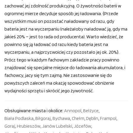
zachować jej zdolność produkcyjną. O żywotności baterii w
ogromnej mierze decyduje sposób jej ładowania. {Przede
wszystkim musi on pozostać naładowany od razu, gdy
bateria jest na wyczerpaniu (należałoby naładować ją, gdy ma
jakieś 20% – jest to rada od producenta). Warto wiedzieć, że
powinno się ją ładować od razu kiedy bateria jest na
wyczerpaniu, a najprzyzwoiciej czy pozostało jej ok. 20%}.
Prócz tego w każdym fachowym zakładzie pracy powinno
znajdować się specjalne miejsce do ładowania akumulatora, i
fachowcy, jacy się tym zajmą. Nie zastosowanie się do
powyższych zaleceń ma okazję spowodować obniżenie
wydajności sprzętu i skrócić jego żywotność.
Obsługiwane miasta i okolice:
Annopol
,
Bełżyce
,
Biała Podlaska
,
Biłgoraj
,
Bychawa
,
Chełm
,
Dęblin
,
Frampol
,
Goraj
,
Hrubieszów
,
Janów Lubelski
,
Józefów
,