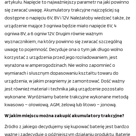
artykułu. Napięcie to najważniejszy parametr na jaki powinno
się zwracać uwagę. Akumulatory trakcyjne najczęściej są
dostępne o napięciu 6V, 8V i 12V. Należałoby wiedzieć także, że
urządzenie mające 3 ogniwa będzie miało napięcie 6V, 4
ogniwa 8V, a 6 ogniw 12V. Drugim równie ważnym
wyznacznikiem, na który powinno się zwracać szczególną
uwagę to pojemność. Decyduje ona o tym jak długo wolno
korzystać z urządzenia przed jego rozładowaniem, jest
wyrażona w amperogodzinach. Nie wolno zapomnieć o
wymiarach i słusznym dopasowaniu kształtu towaru do
urządzenia, w jakim pragniemy je zamontować. Dość ważny
jest również materiał i technika jaką urządzenie pozostało
wykonane. Wyróżniamy baterie trakcyjne wykonane metodą
kwasowo – ołowiową, AGM, żelową lub litowo – jonową.
W jakim miejscu można zakupić akumulatory trakcyjne?
Źródło z jakiego decydujemy się kupować baterię jest bardzo
ważne i zadecyduje o późniejszym działaniu produktu. Baterie