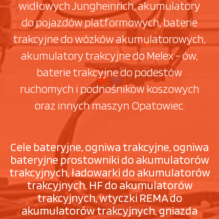
widłowych Jungheinrich, akumulatory
do pojazdów platformowych, baterie
trakcyjne do wózków akumulatorowych,
akumulatory trakcyjne do Melex - ów,
baterie trakcyjne do podestów
ruchomych i podnośników koszowych
oraz innych maszyn Opatowiec.
Cele bateryjne, ogniwa trakcyjne, ogniwa
bateryjne prostowniki do akumulatorów
trakcyjnych, ładowarki do akumulatorów
trakcyjnych, HF do akumulatorów
trakcyjnych, wtyczki REMA do
akumulatorów trakcyjnych, gniazda