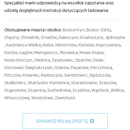
Specjaliści marki odpowiedzą na wszelkie zapytania oraz
udzielą dogłębnych instrukcji dotyczących ładowania.
Obsługiwane miasta i okolice:
Bodzentyn
,
Busko-Zdrój
,
Chęciny
,
Chmielnik
,
Ćmielów
,
Daleszyce
,
Działoszyce
,
Jędrzejów
,
Kazimierza Wielka
,
Kielce
,
Klimontów
,
Końskie
,
Koprzywnica
,
Kunów
,
Łagów
,
Małogoszcz
,
Morawica
,
Nowa Słupia
,
Nowy Korczyn
,
Oleśnica
,
Opatowiec
,
Opatów
,
Osiek
,
Ostrowiec Świętokrzyski
,
Ożarów
,
Pacanów
,
Pierzchnica
,
Pińczów
,
Połaniec
,
Radoszyce
,
Sandomierz
,
Sędziszów
,
Skalbmierz
,
Skarżysko-Kamienna
,
Starachowice
,
Staszów
,
Stąporków
,
Stopnica
,
Suchedniów
,
Szydłów
,
Wąchock
,
Wiślica
,
Włoszczowa
,
Wodzisław
,
Zawichost
.
SPRAWDŹ PEŁNĄ OFERTĘ