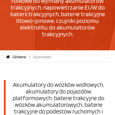
rolkowe do wymiany akumulatorów
trakcyjnych, napowietrzanie EUW do
baterii trakcyjnych, baterie trakcyjne
litowo-jonowe, czujniki poziomu
elektrolitu do akumulatorów
trakcyjnych.
Główna
Opatowiec
Akumulatory do wózków widłowych,
akumulatory do pojazdów
platformowych, baterie trakcyjne do
wózków akumulatorowych, baterie
trakcyjne do podestów ruchomych i