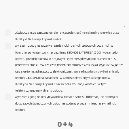
Oświadczam, że zapoznałem się i akceptuję treść
Regulaminu Serwisu
oraz
Polityki Ochrony Prywatności.
Wyrażam zgodę na przetwarzanie moich danych osobowych podanych w
formularzu kontaktowym przez firmę KRONOS BATERIE SP. Z O.O., wpisaną do
rejestru przedsiębiorców w Krajowym Rejestrze Sądowym pod numerem KRS:
0000753133, NIP: PL 954 279 77 32, REGON: 381 583 006 z siedzibą ul. Wyrska 15A, 43-170
Łaziska Górne, adres poczty elektronicznej:
sprzedaz@kronos-baterie.pl
,
telefon: 730 030 420 na zasadach i w zakresie określonym szczegółowo w
Polityce Ochrony Prywatności
w celu realizacji kontaktu w tym
telefonicznego na wybraną usługę.
Wyrażam zgodę na otrzymywanie w ramach Serwisu informacji handlowych
dotyczących świadczonych usługi na podany przeze mnie adres e-mail lub
telefon.
0 + 4