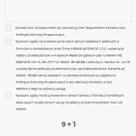
Oświadczam, że zapoznałem się i akceptuję treść
Regulaminu Serwisu
oraz
Polityki Ochrony Prywatności.
Wyrażam zgodę na przetwarzanie moich danych osobowych podanych w
formularzu kontaktowym przez firmę KRONOS BATERIE SP. Z O.O., wpisaną do
rejestru przedsiębiorców w Krajowym Rejestrze Sądowym pod numerem KRS:
0000753133, NIP: PL 954 279 77 32, REGON: 381 583 006 z siedzibą ul. Wyrska 15A, 43-170
Łaziska Górne, adres poczty elektronicznej:
sprzedaz@kronos-baterie.pl
,
telefon: 730 030 420 na zasadach i w zakresie określonym szczegółowo w
Polityce Ochrony Prywatności
w celu realizacji kontaktu w tym
telefonicznego na wybraną usługę.
Wyrażam zgodę na otrzymywanie w ramach Serwisu informacji handlowych
dotyczących świadczonych usługi na podany przeze mnie adres e-mail lub
telefon.
9 + 1