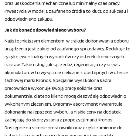
oraz uszkodzenia mechaniczne lub minimalny czas pracy.
Inwestycja w model z zaufanego źródła to klucz do sukcesu i
odpowiedniego zakupu.
Jak dokonać odpowiedniego wyboru?
Najistotniejszym elementem, w trakcie dokonywania doboru
urządzenia jest zakup od zaufanego sprzedawcy. Redukuje to
ryzyko ewentualnych wypadków czy usterek i koniecznych
napraw. Takie usługi jak sprzedaż, regeneracja czy serwis
akumulatorów to wyłącznie nieliczne z dostępnych w ofercie
fachowej marki Kronos. Specjalnie wyszkolona kadra
pracownicza wykonuje swoją pracę solidnie oraz
dokumentnie, dlatego klienci mogą cieszyć się odpowiednio
wykonanym zleceniem. Ogromny asortyment gwarantuje
dokonanie najlepszego wyboru, a niskie ceny na dodatek
zachęcają do skorzystania z propozycji marki Kronos.
Dostępne na stronie prostowniki oraz części zamienne do
baterii trakcyjnych można kupić w wersji używanej lub