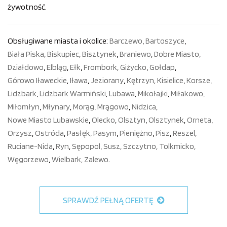
żywotność.
Obsługiwane miasta i okolice:
Barczewo
,
Bartoszyce
,
Biała Piska
,
Biskupiec
,
Bisztynek
,
Braniewo
,
Dobre Miasto
,
Działdowo
,
Elbląg
,
Ełk
,
Frombork
,
Giżycko
,
Gołdap
,
Górowo Iławeckie
,
Iława
,
Jeziorany
,
Kętrzyn
,
Kisielice
,
Korsze
,
Lidzbark
,
Lidzbark Warmiński
,
Lubawa
,
Mikołajki
,
Miłakowo
,
Miłomłyn
,
Młynary
,
Morąg
,
Mrągowo
,
Nidzica
,
Nowe Miasto Lubawskie
,
Olecko
,
Olsztyn
,
Olsztynek
,
Orneta
,
Orzysz
,
Ostróda
,
Pasłęk
,
Pasym
,
Pieniężno
,
Pisz
,
Reszel
,
Ruciane-Nida
,
Ryn
,
Sępopol
,
Susz
,
Szczytno
,
Tolkmicko
,
Węgorzewo
,
Wielbark
,
Zalewo
.
SPRAWDŹ PEŁNĄ OFERTĘ