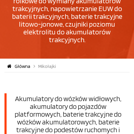
rolkowe do wymiany akumulatorów
trakcyjnych, napowietrzanie EUW do
baterii trakcyjnych, baterie trakcyjne
litowo-jonowe, czujniki poziomu
elektrolitu do akumulatorów
trakcyjnych.
Główna
Mikołajki
Akumulatory do wózków widłowych,
akumulatory do pojazdów
platformowych, baterie trakcyjne do
wózków akumulatorowych, baterie
trakcyjne do podestów ruchomych i