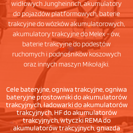
widłowych Jungheinrich, akumulatory
do pojazdów platformowych, baterie
trakcyjne do wózków akumulatorowych,
akumulatory trakcyjne do Melex - ów,
baterie trakcyjne do podestów
ruchomych i podnośników koszowych
oraz innych maszyn Mikołajki.
Cele bateryjne, ogniwa trakcyjne, ogniwa
bateryjne prostowniki do akumulatorów
trakcyjnych, ładowarki do akumulatorów
trakcyjnych, HF do akumulatorów
trakcyjnych, wtyczki REMA do
akumulatorów trakcyjnych, gniazda