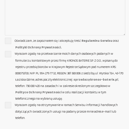
Oświadczam, że zapoznałem się i akceptuję treść
Regulaminu Serwisu
oraz
Polityki Ochrony Prywatności.
Wyrażam zgodę na przetwarzanie moich danych osobowych podanych w
formularzu kontaktowym przez firmę KRONOS BATERIE SP. Z O.O., wpisaną do
rejestru przedsiębiorców w Krajowym Rejestrze Sądowym pod numerem KRS:
0000753133, NIP: PL 954 279 77 32, REGON: 381 583 006 z siedzibą ul. Wyrska 15A, 43-170
Łaziska Górne, adres poczty elektronicznej:
sprzedaz@kronos-baterie.pl
,
telefon: 730 030 420 na zasadach i w zakresie określonym szczegółowo w
Polityce Ochrony Prywatności
w celu realizacji kontaktu w tym
telefonicznego na wybraną usługę.
Wyrażam zgodę na otrzymywanie w ramach Serwisu informacji handlowych
dotyczących świadczonych usługi na podany przeze mnie adres e-mail lub
telefon.