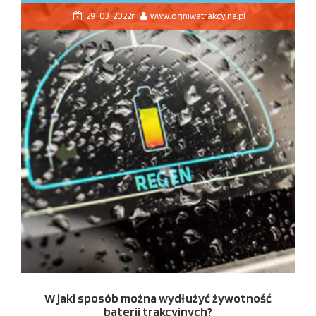
29-03-2022r.
www.ogniwatrakcyjne.pl
W jaki sposób można wydłużyć żywotność
baterii trakcyjnych?