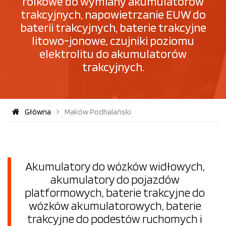
rolkowe do wymiany akumulatorów
trakcyjnych, napowietrzanie EUW do
baterii trakcyjnych, baterie trakcyjne
litowo-jonowe, czujniki poziomu
elektrolitu do akumulatorów
trakcyjnych.
Główna
Maków Podhalański
Akumulatory do wózków widłowych,
akumulatory do pojazdów
platformowych, baterie trakcyjne do
wózków akumulatorowych, baterie
trakcyjne do podestów ruchomych i