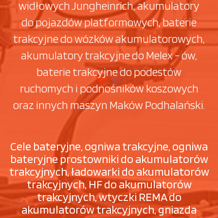
widłowych Jungheinrich, akumulatory
do pojazdów platformowych, baterie
trakcyjne do wózków akumulatorowych,
akumulatory trakcyjne do Melex - ów,
baterie trakcyjne do podestów
ruchomych i podnośników koszowych
oraz innych maszyn Maków Podhalański.
Cele bateryjne, ogniwa trakcyjne, ogniwa
bateryjne prostowniki do akumulatorów
trakcyjnych, ładowarki do akumulatorów
trakcyjnych, HF do akumulatorów
trakcyjnych, wtyczki REMA do
akumulatorów trakcyjnych, gniazda