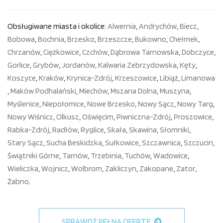
Obsługiwane miasta i okolice:
Alwernia
,
Andrychów
,
Biecz
,
Bobowa
,
Bochnia
,
Brzesko
,
Brzeszcze
,
Bukowno
,
Chełmek
,
Chrzanów
,
Ciężkowice
,
Czchów
,
Dąbrowa Tarnowska
,
Dobczyce
,
Gorlice
,
Grybów
,
Jordanów
,
Kalwaria Zebrzydowska
,
Kęty
,
Koszyce
,
Kraków
,
Krynica-Zdrój
,
Krzeszowice
,
Libiąż
,
Limanowa
,
Maków Podhalański
,
Miechów
,
Mszana Dolna
,
Muszyna
,
Myślenice
,
Niepołomice
,
Nowe Brzesko
,
Nowy Sącz
,
Nowy Targ
,
Nowy Wiśnicz
,
Olkusz
,
Oświęcim
,
Piwniczna-Zdrój
,
Proszowice
,
Rabka-Zdrój
,
Radłów
,
Ryglice
,
Skała
,
Skawina
,
Słomniki
,
Stary Sącz
,
Sucha Beskidzka
,
Sułkowice
,
Szczawnica
,
Szczucin
,
Świątniki Górne
,
Tarnów
,
Trzebinia
,
Tuchów
,
Wadowice
,
Wieliczka
,
Wojnicz
,
Wolbrom
,
Zakliczyn
,
Zakopane
,
Zator
,
Żabno
.
SPRAWDŹ PEŁNĄ OFERTĘ