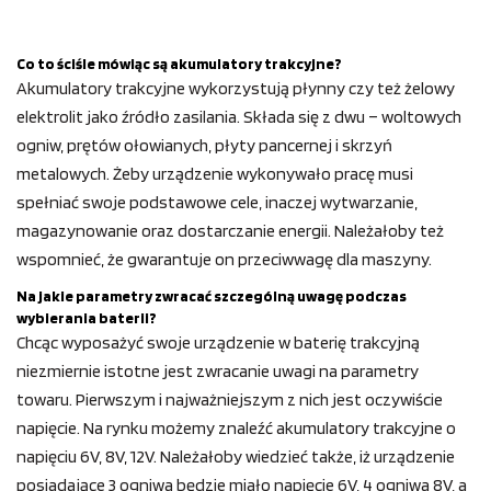
Co to ściśle mówiąc są akumulatory trakcyjne?
Akumulatory trakcyjne wykorzystują płynny czy też żelowy
elektrolit jako źródło zasilania. Składa się z dwu – woltowych
ogniw, prętów ołowianych, płyty pancernej i skrzyń
metalowych. Żeby urządzenie wykonywało pracę musi
spełniać swoje podstawowe cele, inaczej wytwarzanie,
magazynowanie oraz dostarczanie energii. Należałoby też
wspomnieć, że gwarantuje on przeciwwagę dla maszyny.
Na jakie parametry zwracać szczególną uwagę podczas
wybierania baterii?
Chcąc wyposażyć swoje urządzenie w baterię trakcyjną
niezmiernie istotne jest zwracanie uwagi na parametry
towaru. Pierwszym i najważniejszym z nich jest oczywiście
napięcie. Na rynku możemy znaleźć akumulatory trakcyjne o
napięciu 6V, 8V, 12V. Należałoby wiedzieć także, iż urządzenie
posiadające 3 ogniwa będzie miało napięcie 6V, 4 ogniwa 8V, a