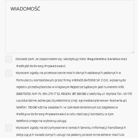
Oświadczam, że zapoznałem się i akceptuję treść
Regulaminu Serwisu
oraz
Polityki Ochrony Prywatności.
Wyrażam zgodę na przetwarzanie moich danych osobowych podanych w
formularzu kontaktowym przez firmę KRONOS BATERIE SP. Z O.O., wpisaną do
rejestru przedsiębiorców w Krajowym Rejestrze Sądowym pod numerem KRS:
0000753133, NIP: PL 954 279 77 32, REGON: 381 583 006 z siedzibą ul. Wyrska 15A, 43-170
Łaziska Górne, adres poczty elektronicznej:
sprzedaz@kronos-baterie.pl
,
telefon: 730 030 420 na zasadach i w zakresie określonym szczegółowo w
Polityce Ochrony Prywatności
w celu realizacji kontaktu w tym
telefonicznego na wybraną usługę.
Wyrażam zgodę na otrzymywanie w ramach Serwisu informacji handlowych
dotyczących świadczonych usługi na podany przeze mnie adres e-mail lub