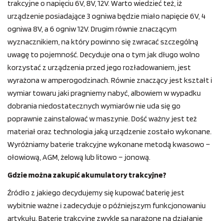
trakcyjne o napięciu 6V, 8V, 12V. Warto wiedzieć też, iż
urządzenie posiadające 3 ogniwa będzie miało napięcie 6V, 4
ogniwa 8V, a 6 ogniw 12V. Drugim równie znaczącym
wyznacznikiem, na który powinno się zwracać szczególną
uwagę to pojemność. Decyduje ona o tym jak długo wolno
korzystać z urządzenia przed jego rozładowaniem, jest
wyrażona w amperogodzinach. Równie znaczący jest kształt i
wymiar towaru jaki pragniemy nabyć, albowiem w wypadku
dobrania niedostatecznych wymiarów nie uda się go
poprawnie zainstalować w maszynie. Dość ważny jest też
materiał oraz technologia jaką urządzenie zostało wykonane.
Wyróżniamy baterie trakcyjne wykonane metodą kwasowo –
ołowiową, AGM, żelową lub litowo – jonową.
Gdzie można zakupić akumulatory trakcyjne?
Źródło z jakiego decydujemy się kupować baterię jest
wybitnie ważne i zadecyduje o późniejszym funkcjonowaniu
artykułu. Baterie trakcyjne zwykle są narażone na działanie