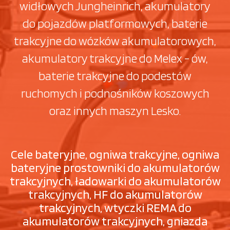
widłowych Jungheinrich, akumulatory
do pojazdów platformowych, baterie
trakcyjne do wózków akumulatorowych,
akumulatory trakcyjne do Melex - ów,
baterie trakcyjne do podestów
ruchomych i podnośników koszowych
oraz innych maszyn Lesko.
Cele bateryjne, ogniwa trakcyjne, ogniwa
bateryjne prostowniki do akumulatorów
trakcyjnych, ładowarki do akumulatorów
trakcyjnych, HF do akumulatorów
trakcyjnych, wtyczki REMA do
akumulatorów trakcyjnych, gniazda