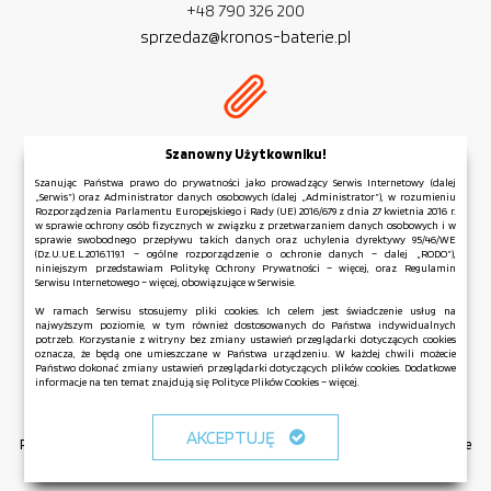
+48 790 326 200
sprzedaz@kronos-baterie.pl
NIP:
PL 954 279 77 32
Szanowny Użytkowniku!
REGON:
381 583 006
Szanując Państwa prawo do prywatności jako prowadzący Serwis Internetowy (dalej
„Serwis”) oraz Administrator danych osobowych (dalej „Administrator”), w rozumieniu
Rozporządzenia Parlamentu Europejskiego i Rady (UE) 2016/679 z dnia 27 kwietnia 2016 r.
w sprawie ochrony osób fizycznych w związku z przetwarzaniem danych osobowych i w
sprawie swobodnego przepływu takich danych oraz uchylenia dyrektywy 95/46/WE
(Dz.U.UE.L.2016.119.1 – ogólne rozporządzenie o ochronie danych – dalej „RODO”),
niniejszym przedstawiam Politykę Ochrony Prywatności – więcej, oraz Regulamin
Regulamin serwisu
Serwisu Internetowego – więcej, obowiązujące w Serwisie.
Polityka Ochrony Prywatności
W ramach Serwisu stosujemy pliki cookies. Ich celem jest świadczenie usług na
najwyższym poziomie, w tym również dostosowanych do Państwa indywidualnych
Polityka Plików Cookies
potrzeb. Korzystanie z witryny bez zmiany ustawień przeglądarki dotyczących cookies
Mapa strony
oznacza, że będą one umieszczane w Państwa urządzeniu. W każdej chwili możecie
Państwo dokonać zmiany ustawień przeglądarki dotyczących plików cookies. Dodatkowe
informacje na ten temat znajdują się Polityce Plików Cookies – więcej.
Copyright © KRONOS 2026 All Rights Reserved.
AKCEPTUJĘ
Realizacja: Interprom.pl - Domeny premium, pozycjonowanie, responsywne
strony www dla firm w technologii AMP.