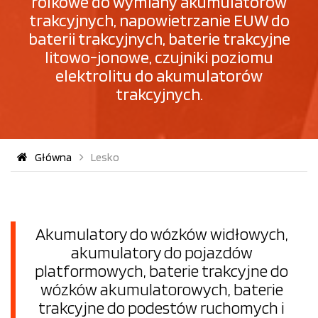
rolkowe do wymiany akumulatorów
trakcyjnych, napowietrzanie EUW do
baterii trakcyjnych, baterie trakcyjne
litowo-jonowe, czujniki poziomu
elektrolitu do akumulatorów
trakcyjnych.
Główna
Lesko
Akumulatory do wózków widłowych,
akumulatory do pojazdów
platformowych, baterie trakcyjne do
wózków akumulatorowych, baterie
trakcyjne do podestów ruchomych i