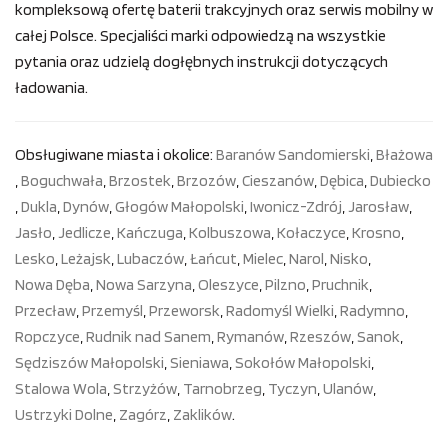
kompleksową ofertę baterii trakcyjnych oraz serwis mobilny w
całej Polsce. Specjaliści marki odpowiedzą na wszystkie
pytania oraz udzielą dogłębnych instrukcji dotyczących
ładowania.
Obsługiwane miasta i okolice:
Baranów Sandomierski
,
Błażowa
,
Boguchwała
,
Brzostek
,
Brzozów
,
Cieszanów
,
Dębica
,
Dubiecko
,
Dukla
,
Dynów
,
Głogów Małopolski
,
Iwonicz-Zdrój
,
Jarosław
,
Jasło
,
Jedlicze
,
Kańczuga
,
Kolbuszowa
,
Kołaczyce
,
Krosno
,
Lesko
,
Leżajsk
,
Lubaczów
,
Łańcut
,
Mielec
,
Narol
,
Nisko
,
Nowa Dęba
,
Nowa Sarzyna
,
Oleszyce
,
Pilzno
,
Pruchnik
,
Przecław
,
Przemyśl
,
Przeworsk
,
Radomyśl Wielki
,
Radymno
,
Ropczyce
,
Rudnik nad Sanem
,
Rymanów
,
Rzeszów
,
Sanok
,
Sędziszów Małopolski
,
Sieniawa
,
Sokołów Małopolski
,
Stalowa Wola
,
Strzyżów
,
Tarnobrzeg
,
Tyczyn
,
Ulanów
,
Ustrzyki Dolne
,
Zagórz
,
Zaklików
.