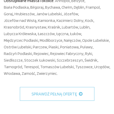
Obsługiwane miasta i okolice:
Annopol
,
Bełżyce
,
Biała Podlaska
,
Biłgoraj
,
Bychawa
,
Chełm
,
Dęblin
,
Frampol
,
Goraj
,
Hrubieszów
,
Janów Lubelski
,
Józefów
,
Józefów nad Wisłą
,
Kamionka
,
Kazimierz Dolny
,
Kock
,
Krasnobród
,
Krasnystaw
,
Kraśnik
,
Lubartów
,
Lublin
,
Lubycza Królewska
,
Łaszczów
,
Łęczna
,
Łuków
,
Międzyrzec Podlaski
,
Modliborzyce
,
Nałęczów
,
Opole Lubelskie
,
Ostrów Lubelski
,
Parczew
,
Piaski
,
Poniatowa
,
Puławy
,
Radzyń Podlaski
,
Rejowiec
,
Rejowiec Fabryczny
,
Ryki
,
Siedliszcze
,
Stoczek Łukowski
,
Szczebrzeszyn
,
Świdnik
,
Tarnogród
,
Terespol
,
Tomaszów Lubelski
,
Tyszowce
,
Urzędów
,
Włodawa
,
Zamość
,
Zwierzyniec
.
SPRAWDŹ PEŁNĄ OFERTĘ