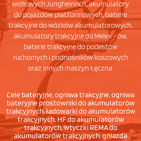
widłowych Jungheinrich, akumulatory
do pojazdów platformowych, baterie
trakcyjne do wózków akumulatorowych,
akumulatory trakcyjne do Melex - ów,
baterie trakcyjne do podestów
ruchomych i podnośników koszowych
oraz innych maszyn Łęczna.
Cele bateryjne, ogniwa trakcyjne, ogniwa
bateryjne prostowniki do akumulatorów
trakcyjnych, ładowarki do akumulatorów
trakcyjnych, HF do akumulatorów
trakcyjnych, wtyczki REMA do
akumulatorów trakcyjnych, gniazda