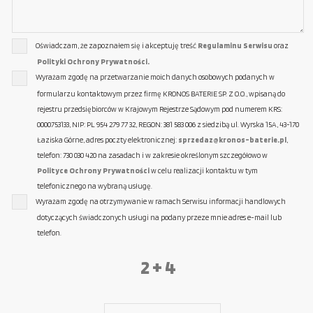
Oświadczam, że zapoznałem się i akceptuję treść
Regulaminu Serwisu
oraz
Polityki Ochrony Prywatności.
Wyrażam zgodę na przetwarzanie moich danych osobowych podanych w
formularzu kontaktowym przez firmę KRONOS BATERIE SP. Z O.O., wpisaną do
rejestru przedsiębiorców w Krajowym Rejestrze Sądowym pod numerem KRS:
0000753133, NIP: PL 954 279 77 32, REGON: 381 583 006 z siedzibą ul. Wyrska 15A, 43-170
Łaziska Górne, adres poczty elektronicznej:
sprzedaz@kronos-baterie.pl
,
telefon: 730 030 420 na zasadach i w zakresie określonym szczegółowo w
Polityce Ochrony Prywatności
w celu realizacji kontaktu w tym
telefonicznego na wybraną usługę.
Wyrażam zgodę na otrzymywanie w ramach Serwisu informacji handlowych
dotyczących świadczonych usługi na podany przeze mnie adres e-mail lub
telefon.
2 + 4