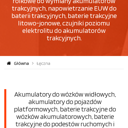
rolkowe do wymiany akumulatorów
trakcyjnych, napowietrzanie EUW do
baterii trakcyjnych, baterie trakcyjne
litowo-jonowe, czujniki poziomu
elektrolitu do akumulatorów
trakcyjnych.
Główna
Łęczna
Akumulatory do wózków widłowych,
akumulatory do pojazdów
platformowych, baterie trakcyjne do
wózków akumulatorowych, baterie
trakcyjne do podestów ruchomych i