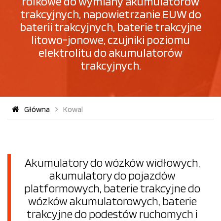
rolkowe do wymiany akumulatorów
trakcyjnych, napowietrzanie EUW do
baterii trakcyjnych, baterie trakcyjne
litowo-jonowe, czujniki poziomu
elektrolitu do akumulatorów
trakcyjnych.
Główna
Kowal
Akumulatory do wózków widłowych,
akumulatory do pojazdów
platformowych, baterie trakcyjne do
wózków akumulatorowych, baterie
trakcyjne do podestów ruchomych i