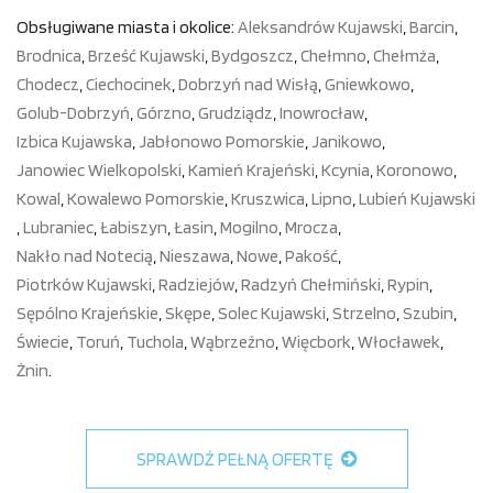
Obsługiwane miasta i okolice:
Aleksandrów Kujawski
,
Barcin
,
Brodnica
,
Brześć Kujawski
,
Bydgoszcz
,
Chełmno
,
Chełmża
,
Chodecz
,
Ciechocinek
,
Dobrzyń nad Wisłą
,
Gniewkowo
,
Golub-Dobrzyń
,
Górzno
,
Grudziądz
,
Inowrocław
,
Izbica Kujawska
,
Jabłonowo Pomorskie
,
Janikowo
,
Janowiec Wielkopolski
,
Kamień Krajeński
,
Kcynia
,
Koronowo
,
Kowal
,
Kowalewo Pomorskie
,
Kruszwica
,
Lipno
,
Lubień Kujawski
,
Lubraniec
,
Łabiszyn
,
Łasin
,
Mogilno
,
Mrocza
,
Nakło nad Notecią
,
Nieszawa
,
Nowe
,
Pakość
,
Piotrków Kujawski
,
Radziejów
,
Radzyń Chełmiński
,
Rypin
,
Sępólno Krajeńskie
,
Skępe
,
Solec Kujawski
,
Strzelno
,
Szubin
,
Świecie
,
Toruń
,
Tuchola
,
Wąbrzeźno
,
Więcbork
,
Włocławek
,
Żnin
.
SPRAWDŹ PEŁNĄ OFERTĘ