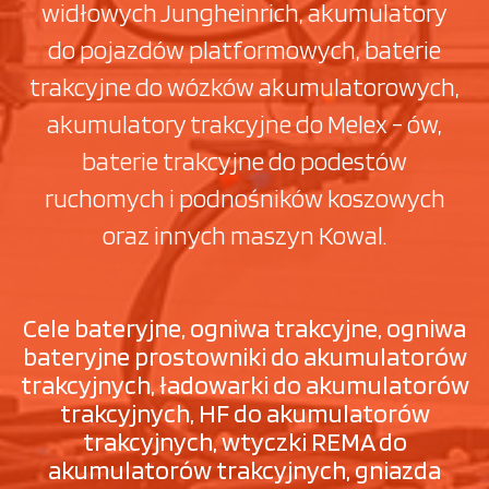
widłowych Jungheinrich, akumulatory
do pojazdów platformowych, baterie
trakcyjne do wózków akumulatorowych,
akumulatory trakcyjne do Melex - ów,
baterie trakcyjne do podestów
ruchomych i podnośników koszowych
oraz innych maszyn Kowal.
Cele bateryjne, ogniwa trakcyjne, ogniwa
bateryjne prostowniki do akumulatorów
trakcyjnych, ładowarki do akumulatorów
trakcyjnych, HF do akumulatorów
trakcyjnych, wtyczki REMA do
akumulatorów trakcyjnych, gniazda