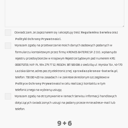
Oświadczam, że zapoznałem się i akceptuję treść
Regulaminu Serwisu
oraz
Polityki Ochrony Prywatności.
Wyrażam zgodę na przetwarzanie moich danych osobowych podanych w
formularzu kontaktowym przez firmę KRONOS BATERIE SP. Z O.O., wpisaną do
rejestru przedsiębiorców w Krajowym Rejestrze Sądowym pod numerem KRS:
0000753133, NIP: PL 954 279 77 32, REGON: 381 583 006 z siedzibą ul. Wyrska 15A, 43-170
Łaziska Górne, adres poczty elektronicznej:
sprzedaz@kronos-baterie.pl
,
telefon: 730 030 420 na zasadach i w zakresie określonym szczegółowo w
Polityce Ochrony Prywatności
w celu realizacji kontaktu w tym
telefonicznego na wybraną usługę.
Wyrażam zgodę na otrzymywanie w ramach Serwisu informacji handlowych
dotyczących świadczonych usługi na podany przeze mnie adres e-mail lub
telefon.
9 + 6