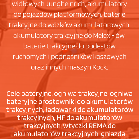
widłowych Jungheinrich, akumulatory
do pojazdów platformowych, baterie
trakcyjne do wózków akumulatorowych,
akumulatory trakcyjne do Melex - ów,
baterie trakcyjne do podestów
ruchomych i podnośników koszowych
oraz innych maszyn Kock.
Cele bateryjne, ogniwa trakcyjne, ogniwa
bateryjne prostowniki do akumulatorów
trakcyjnych, ładowarki do akumulatorów
trakcyjnych, HF do akumulatorów
trakcyjnych, wtyczki REMA do
akumulatorów trakcyjnych, gniazda