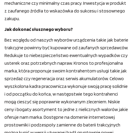
mechaniczne czy minimalny czas pracy. Inwestycja w produkt
z zaufanego źródła to wskazówka do sukcesu i stosownego
zakupu.
Jak dokonać słusznego wyboru?
Bez względu od naszych wyborów urządzenia takie jak baterie
trakcyjne powinny być kupowane od zaufanych sprzedawców.
Redukuje to niebezpieczeństwo ewentualnych wypadków czy
usterek oraz potrzebnych napraw. Kronos to profesjonalna
marka, która proponuje swoim kontrahentom usługi takie jak
sprzedaż czy regeneracja oraz serwis akumulatorów. Celowo
wyszkolona kadra pracownicza wykonuje swoją pracę solidnie
i od początku do końca, w następstwie tego kontrahenci
mogą cieszyć się poprawnie wykonanym zleceniem. Niskie
ceny i bogaty asortyment to jedne z nielicznych walorów jakie
oferuje nam marka. Dostępne na domenie internetowej
prostowniki i podzespoły zamienne do baterii trakcyjnych
można kupić w wersji używanej bądź gruntownie nowej.