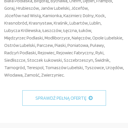
Biała Podlaska
,
Biłgoraj
,
Bychawa
,
Chełm
,
Dęblin
,
Frampol
,
Goraj
,
Hrubieszów
,
Janów Lubelski
,
Józefów
,
Józefów nad Wisłą
,
Kamionka
,
Kazimierz Dolny
,
Kock
,
Krasnobród
,
Krasnystaw
,
Kraśnik
,
Lubartów
,
Lublin
,
Lubycza Królewska
,
Łaszczów
,
Łęczna
,
Łuków
,
Międzyrzec Podlaski
,
Modliborzyce
,
Nałęczów
,
Opole Lubelskie
,
Ostrów Lubelski
,
Parczew
,
Piaski
,
Poniatowa
,
Puławy
,
Radzyń Podlaski
,
Rejowiec
,
Rejowiec Fabryczny
,
Ryki
,
Siedliszcze
,
Stoczek Łukowski
,
Szczebrzeszyn
,
Świdnik
,
Tarnogród
,
Terespol
,
Tomaszów Lubelski
,
Tyszowce
,
Urzędów
,
Włodawa
,
Zamość
,
Zwierzyniec
.
SPRAWDŹ PEŁNĄ OFERTĘ