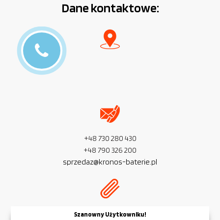
Dane kontaktowe:
+48 730 280 430
+48 790 326 200
sprzedaz@kronos-baterie.pl
NIP:
PL 954 279 77 32
Szanowny Użytkowniku!