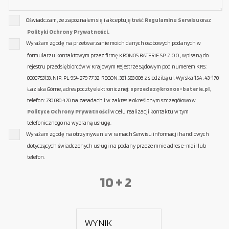
Oświadczam, że zapoznałem się i akceptuję treść
Regulaminu Serwisu
oraz
Polityki Ochrony Prywatności.
Wyrażam zgodę na przetwarzanie moich danych osobowych podanych w
formularzu kontaktowym przez firmę KRONOS BATERIE SP. Z O.O., wpisaną do
rejestru przedsiębiorców w Krajowym Rejestrze Sądowym pod numerem KRS:
0000753133, NIP: PL 954 279 77 32, REGON: 381 583 006 z siedzibą ul. Wyrska 15A, 43-170
Łaziska Górne, adres poczty elektronicznej:
sprzedaz@kronos-baterie.pl
,
telefon: 730 030 420 na zasadach i w zakresie określonym szczegółowo w
Polityce Ochrony Prywatności
w celu realizacji kontaktu w tym
telefonicznego na wybraną usługę.
Wyrażam zgodę na otrzymywanie w ramach Serwisu informacji handlowych
dotyczących świadczonych usługi na podany przeze mnie adres e-mail lub
telefon.
10 + 2