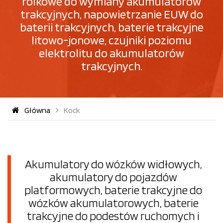
rolkowe do wymiany akumulatorów
trakcyjnych, napowietrzanie EUW do
baterii trakcyjnych, baterie trakcyjne
litowo-jonowe, czujniki poziomu
elektrolitu do akumulatorów
trakcyjnych.
Główna
Kock
Akumulatory do wózków widłowych,
akumulatory do pojazdów
platformowych, baterie trakcyjne do
wózków akumulatorowych, baterie
trakcyjne do podestów ruchomych i