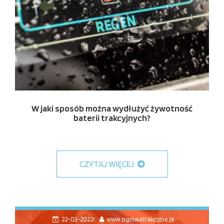
W jaki sposób można wydłużyć żywotność
baterii trakcyjnych?
CZYTAJ WIĘCEJ
22-03-2022r.
www.ogniwatrakcyjne.pl