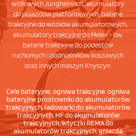
widłowych Jungheinrich, akumulatory
do pojazdów platformowych, baterie
trakcyjne do wózków akumulatorowych,
akumulatory trakcyjne do Melex - ów,
baterie trakcyjne do podestów
ruchomych i podnośników koszowych
oraz innych maszyn Knyszyn.
Cele bateryjne, ogniwa trakcyjne, ogniwa
bateryjne prostowniki do akumulatorów
trakcyjnych, ładowarki do akumulatorów
trakcyjnych, HF do akumulatorów
trakcyjnych, wtyczki REMA do
akumulatorów trakcyjnych, gniazda