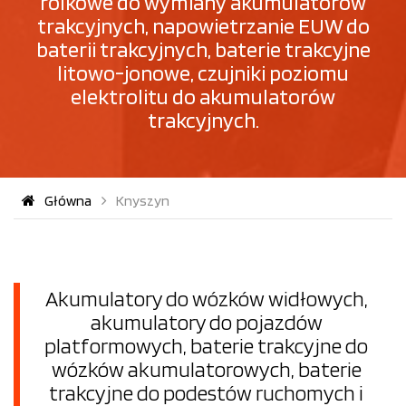
rolkowe do wymiany akumulatorów
trakcyjnych, napowietrzanie EUW do
baterii trakcyjnych, baterie trakcyjne
litowo-jonowe, czujniki poziomu
elektrolitu do akumulatorów
trakcyjnych.
Główna
Knyszyn
Akumulatory do wózków widłowych,
akumulatory do pojazdów
platformowych, baterie trakcyjne do
wózków akumulatorowych, baterie
trakcyjne do podestów ruchomych i