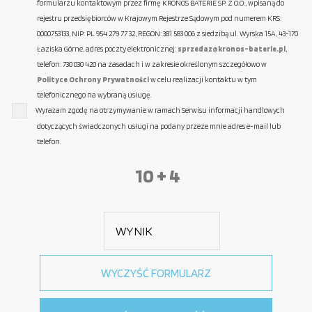
formularzu kontaktowym przez firmę KRONOS BATERIE SP. Z O.O., wpisaną do
rejestru przedsiębiorców w Krajowym Rejestrze Sądowym pod numerem KRS:
0000753133, NIP: PL 954 279 77 32, REGON: 381 583 006 z siedzibą ul. Wyrska 15A, 43-170
Łaziska Górne, adres poczty elektronicznej:
sprzedaz@kronos-baterie.pl
,
telefon: 730 030 420 na zasadach i w zakresie określonym szczegółowo w
Polityce Ochrony Prywatności
w celu realizacji kontaktu w tym
telefonicznego na wybraną usługę.
Wyrażam zgodę na otrzymywanie w ramach Serwisu informacji handlowych
dotyczących świadczonych usługi na podany przeze mnie adres e-mail lub
telefon.
10 + 4