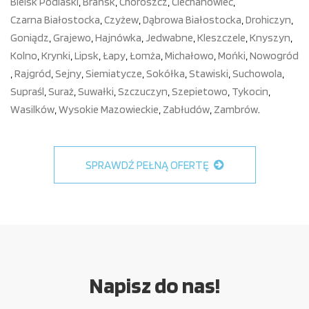
Bielsk Podlaski
,
Brańsk
,
Choroszcz
,
Ciechanowiec
,
Czarna Białostocka
,
Czyżew
,
Dąbrowa Białostocka
,
Drohiczyn
,
Goniądz
,
Grajewo
,
Hajnówka
,
Jedwabne
,
Kleszczele
,
Knyszyn
,
Kolno
,
Krynki
,
Lipsk
,
Łapy
,
Łomża
,
Michałowo
,
Mońki
,
Nowogród
,
Rajgród
,
Sejny
,
Siemiatycze
,
Sokółka
,
Stawiski
,
Suchowola
,
Supraśl
,
Suraż
,
Suwałki
,
Szczuczyn
,
Szepietowo
,
Tykocin
,
Wasilków
,
Wysokie Mazowieckie
,
Zabłudów
,
Zambrów
.
SPRAWDŹ PEŁNĄ OFERTĘ
Napisz do nas!