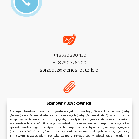
+48 730 280 430
+48 790 326 200
sprzedaz@kronos-baterie.pl
NIP:
PL 954 279 77 32
Szanowny Użytkowniku!
REGON:
381 583 006
Szanując Państwa prawo do prywatności jako prowadzący Serwis Internetowy (dalej
„Serwis”) oraz Administrator danych osobowych (dalej „Administrator”), w rozumieniu
Rozporządzenia Parlamentu Europejskiego i Rady (UE) 2016/679 z dnia 27 kwietnia 2016 r.
w sprawie ochrony osób fizycznych w związku z przetwarzaniem danych osobowych i w
sprawie swobodnego przepływu takich danych oraz uchylenia dyrektywy 95/46/WE
(Dz.U.UE.L.2016.119.1 – ogólne rozporządzenie o ochronie danych – dalej „RODO”),
niniejszym przedstawiam Politykę Ochrony Prywatności – więcej, oraz Regulamin