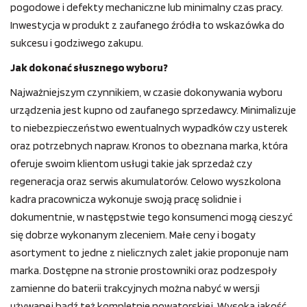
pogodowe i defekty mechaniczne lub minimalny czas pracy.
Inwestycja w produkt z zaufanego źródła to wskazówka do
sukcesu i godziwego zakupu.
Jak dokonać słusznego wyboru?
Najważniejszym czynnikiem, w czasie dokonywania wyboru
urządzenia jest kupno od zaufanego sprzedawcy. Minimalizuje
to niebezpieczeństwo ewentualnych wypadków czy usterek
oraz potrzebnych napraw. Kronos to obeznana marka, która
oferuje swoim klientom usługi takie jak sprzedaż czy
regeneracja oraz serwis akumulatorów. Celowo wyszkolona
kadra pracownicza wykonuje swoją pracę solidnie i
dokumentnie, w następstwie tego konsumenci mogą cieszyć
się dobrze wykonanym zleceniem. Małe ceny i bogaty
asortyment to jedne z nielicznych zalet jakie proponuje nam
marka. Dostępne na stronie prostowniki oraz podzespoły
zamienne do baterii trakcyjnych można nabyć w wersji
używanej bądź też kompletnie nowatorskiej. Wysoka jakość