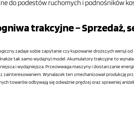
yjne do podestów ruchomych i podnośników k
gniwa trakcyjne – Sprzedaż, s
logiczny zadaje sobie zapytanie czy kupowanie droższych wersji od 
ednakże tak samo wydajny) model. Akumulatory trakcyjne to wynala
ejsza i wydajniejsza. Przeciwwaga maszyny i dostarczanie energii
 oraz zainteresowaniem. Wynalazek ten zmechanizował produkcję p
ych towarów odbywają się odważnie prędzej oraz sprawniej aniżeli