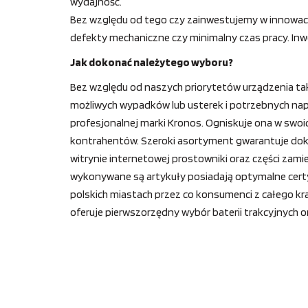
wydajność.
Bez względu od tego czy zainwestujemy w innowac
defekty mechaniczne czy minimalny czas pracy. In
Jak dokonać należytego wyboru?
Bez względu od naszych priorytetów urządzenia ta
możliwych wypadków lub usterek i potrzebnych napra
profesjonalnej marki Kronos. Ogniskuje ona w swoi
kontrahentów. Szeroki asortyment gwarantuje doko
witrynie internetowej prostowniki oraz części zamie
wykonywane są artykuły posiadają optymalne certyf
polskich miastach przez co konsumenci z całego kr
oferuje pierwszorzędny wybór baterii trakcyjnych or