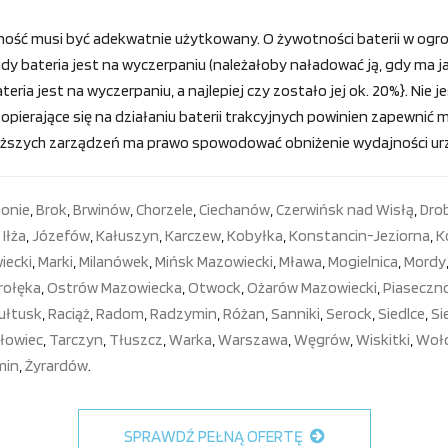
ość musi być adekwatnie użytkowany. O żywotności baterii w ogro
y bateria jest na wyczerpaniu (należałoby naładować ją, gdy ma ja
teria jest na wyczerpaniu, a najlepiej czy zostało jej ok. 20%}. Nie
ierające się na działaniu baterii trakcyjnych powinien zapewnić mi
wyższych zarządzeń ma prawo spowodować obniżenie wydajności urzą
łonie
,
Brok
,
Brwinów
,
Chorzele
,
Ciechanów
,
Czerwińsk nad Wisłą
,
Dro
,
Iłża
,
Józefów
,
Kałuszyn
,
Karczew
,
Kobyłka
,
Konstancin-Jeziorna
,
K
iecki
,
Marki
,
Milanówek
,
Mińsk Mazowiecki
,
Mława
,
Mogielnica
,
Mordy
rołęka
,
Ostrów Mazowiecka
,
Otwock
,
Ożarów Mazowiecki
,
Piaseczn
ułtusk
,
Raciąż
,
Radom
,
Radzymin
,
Różan
,
Sanniki
,
Serock
,
Siedlce
,
Si
łowiec
,
Tarczyn
,
Tłuszcz
,
Warka
,
Warszawa
,
Węgrów
,
Wiskitki
,
Woł
min
,
Żyrardów
.
SPRAWDŹ PEŁNĄ OFERTĘ