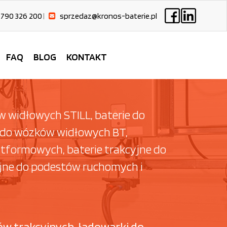
 790 326 200
|
sprzedaz@kronos-baterie.pl
FAQ
BLOG
KONTAKT
 widłowych STILL, baterie do
 do wózków widłowych BT,
tformowych, baterie trakcyjne do
yjne do podestów ruchomych i
ów trakcyjnych, ładowarki do