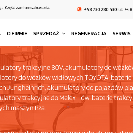
cja. Części zamienne, akcesoria,
+48 730 280 430
lub
+48
A
O FIRMIE
SPRZEDAŻ
REGENERACJA
SERWIS
ulatory trakcyjne 80V, akumulatory do wózków
atory do wózków widłowych TOYOTA, baterie
 Jungheinrich, akumulatory do pojazdów pla
tory trakcyjne do Melex - ów, baterie trakc
ch maszyn Iłża.
 ogniwa bateryjne prostowniki do akumulator