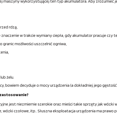
ej maszyny wykorzystującej ten typ akumulatora. Aby zrozumieć je
rzed rdzą,
naczenie w trakcie wymiany ciepła, gdy akumulator pracuje czy też
granic możliwości uszczelnić ogniwa,
enia,
lub żelu.
zący, bowiem decyduje o mocy urządzenia (a dokładniej jego gęstość)
ą zastosowanie?
jne jest niezmiernie szerokie oraz mieści takie sprzęty jak wózki 
e, wózki czołowe, itp.. Słuszna eksploatacja urządzenia ma prawo 