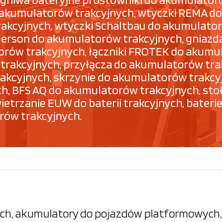
 akumulatorów trakcyjnych, wtyczki REMA do
kcyjnych, wtyczki Schaltbau do akumulator
Anderson do akumulatorów trakcyjnych, gnia
orów trakcyjnych, łączniki FROTEK do akumu
rakcyjnych, przyłącza do akumulatorów tra
 trakcyjnych, skrzynie do akumulatorów trak
h, BFS AQ do akumulatorów trakcyjnych, sto
trzanie EUW do baterii trakcyjnych, baterie 
rów trakcyjnych.
h, akumulatory do pojazdów platformowych, 