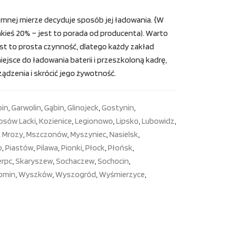
mnej mierze decyduje sposób jej ładowania. {W
kieś 20% – jest to porada od producenta). Warto
 jest to prosta czynność, dlatego każdy zakład
ejsce do ładowania baterii i przeszkoloną kadrę,
dzenia i skrócić jego żywotność.
bin
,
Garwolin
,
Gąbin
,
Glinojeck
,
Gostynin
,
osów Lacki
,
Kozienice
,
Legionowo
,
Lipsko
,
Lubowidz
,
,
Mrozy
,
Mszczonów
,
Myszyniec
,
Nasielsk
,
o
,
Piastów
,
Pilawa
,
Pionki
,
Płock
,
Płońsk
,
erpc
,
Skaryszew
,
Sochaczew
,
Sochocin
,
omin
,
Wyszków
,
Wyszogród
,
Wyśmierzyce
,