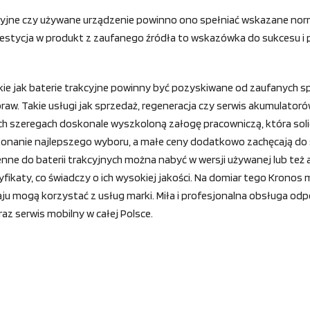
yjne czy używane urządzenie powinno ono spełniać wskazane norm
westycja w produkt z zaufanego źródła to wskazówka do sukcesu 
kie jak baterie trakcyjne powinny być pozyskiwane od zaufanych
w. Takie usługi jak sprzedaż, regeneracja czy serwis akumulatorów
ch szeregach doskonale wyszkoloną załogę pracowniczą, która soli
nanie najlepszego wyboru, a małe ceny dodatkowo zachęcają do s
nne do baterii trakcyjnych można nabyć w wersji używanej lub też ab
ikaty, co świadczy o ich wysokiej jakości. Na domiar tego Kronos 
aju mogą korzystać z usług marki. Miła i profesjonalna obsługa o
az serwis mobilny w całej Polsce.