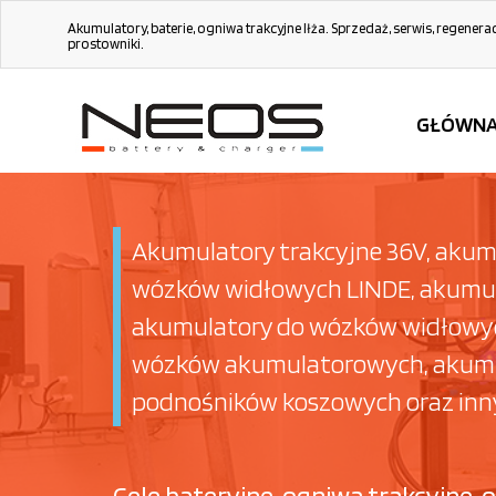
Akumulatory, baterie, ogniwa trakcyjne Iłża. Sprzedaż, serwis, regenera
prostowniki.
GŁÓWN
Akumulatory trakcyjne 36V, akum
wózków widłowych LINDE, akumul
akumulatory do wózków widłowych
wózków akumulatorowych, akumula
podnośników koszowych oraz inny
Cele bateryjne, ogniwa trakcyjne,