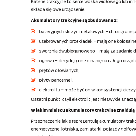
Baterie trakcyjne to serce wózka widłowego lub inn
składa się owe urządzenie.
Akumulatory trakcyjne są zbudowane z:
bateryjnych skrzyń metalowych – chronią one p
użebrowanych przekładek – mają one kolosalne z
sworznia dwubiegunowego – mają za zadanie do 
ogniwa – decydują one o napięciu całego urządz
prętów ołowianych,
płyty pancernej,
elektrolitu – może być on w konsystencji cieczy 
Ostatni punkt, czyli elektrolit jest niezwykle znac
W jakim miejscu akumulatory trakcyjne znajduj
Przeznaczenie jakie reprezentują akumulatory trakcy
energetyczne, lotniska, zamiatarki, pojazdy golfow