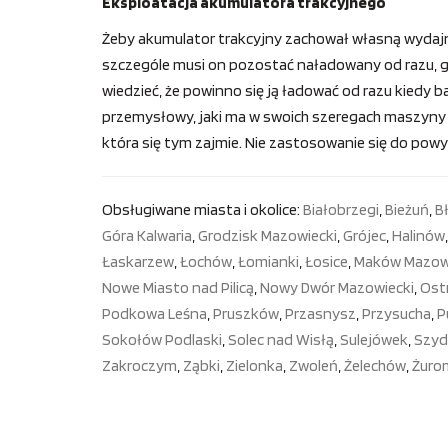
Eksploatacja akumulatora trakcyjnego
Żeby akumulator trakcyjny zachował własną wydajn
szczególe musi on pozostać naładowany od razu, gd
wiedzieć, że powinno się ją ładować od razu kiedy ba
przemysłowy, jaki ma w swoich szeregach maszyny op
która się tym zajmie. Nie zastosowanie się do po
Obsługiwane miasta i okolice:
Białobrzegi
,
Bieżuń
,
B
Góra Kalwaria
,
Grodzisk Mazowiecki
,
Grójec
,
Halinów
Łaskarzew
,
Łochów
,
Łomianki
,
Łosice
,
Maków Mazow
Nowe Miasto nad Pilicą
,
Nowy Dwór Mazowiecki
,
Ost
Podkowa Leśna
,
Pruszków
,
Przasnysz
,
Przysucha
,
P
Sokołów Podlaski
,
Solec nad Wisłą
,
Sulejówek
,
Szyd
Zakroczym
,
Ząbki
,
Zielonka
,
Zwoleń
,
Żelechów
,
Żuro