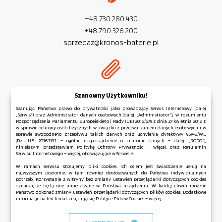
+48 730 280 430
+48 790 326 200
sprzedaz@kronos-baterie.pl
NIP:
PL 954 279 77 32
Szanowny Użytkowniku!
REGON:
381 583 006
Szanując Państwa prawo do prywatności jako prowadzący Serwis Internetowy (dalej
„Serwis”) oraz Administrator danych osobowych (dalej „Administrator”), w rozumieniu
Rozporządzenia Parlamentu Europejskiego i Rady (UE) 2016/679 z dnia 27 kwietnia 2016 r.
w sprawie ochrony osób fizycznych w związku z przetwarzaniem danych osobowych i w
sprawie swobodnego przepływu takich danych oraz uchylenia dyrektywy 95/46/WE
(Dz.U.UE.L.2016.119.1 – ogólne rozporządzenie o ochronie danych – dalej „RODO”),
niniejszym przedstawiam Politykę Ochrony Prywatności – więcej, oraz Regulamin
Regulamin serwisu
Serwisu Internetowego – więcej, obowiązujące w Serwisie.
Polityka Ochrony Prywatności
W ramach Serwisu stosujemy pliki cookies. Ich celem jest świadczenie usług na
najwyższym poziomie, w tym również dostosowanych do Państwa indywidualnych
Polityka Plików Cookies
potrzeb. Korzystanie z witryny bez zmiany ustawień przeglądarki dotyczących cookies
Mapa strony
oznacza, że będą one umieszczane w Państwa urządzeniu. W każdej chwili możecie
Państwo dokonać zmiany ustawień przeglądarki dotyczących plików cookies. Dodatkowe
informacje na ten temat znajdują się Polityce Plików Cookies – więcej.
Copyright © KRONOS 2026 All Rights Reserved.