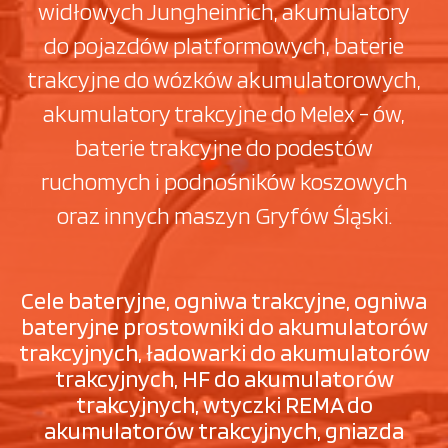
widłowych Jungheinrich, akumulatory
do pojazdów platformowych, baterie
trakcyjne do wózków akumulatorowych,
akumulatory trakcyjne do Melex - ów,
baterie trakcyjne do podestów
ruchomych i podnośników koszowych
oraz innych maszyn Gryfów Śląski.
Cele bateryjne, ogniwa trakcyjne, ogniwa
bateryjne prostowniki do akumulatorów
trakcyjnych, ładowarki do akumulatorów
trakcyjnych, HF do akumulatorów
trakcyjnych, wtyczki REMA do
akumulatorów trakcyjnych, gniazda