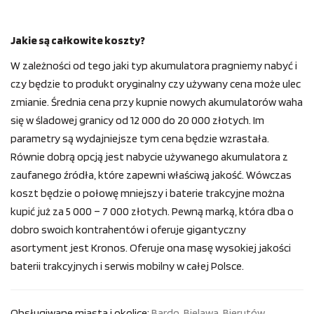
Jakie są całkowite koszty?
W zależności od tego jaki typ akumulatora pragniemy nabyć i
czy będzie to produkt oryginalny czy używany cena może ulec
zmianie. Średnia cena przy kupnie nowych akumulatorów waha
się w śladowej granicy od 12 000 do 20 000 złotych. Im
parametry są wydajniejsze tym cena będzie wzrastała.
Równie dobrą opcją jest nabycie używanego akumulatora z
zaufanego źródła, które zapewni właściwą jakość. Wówczas
koszt będzie o połowę mniejszy i baterie trakcyjne można
kupić już za 5 000 – 7 000 złotych. Pewną marką, która dba o
dobro swoich kontrahentów i oferuje gigantyczny
asortyment jest Kronos. Oferuje ona masę wysokiej jakości
baterii trakcyjnych i serwis mobilny w całej Polsce.
Obsługiwane miasta i okolice:
Bardo
,
Bielawa
,
Bierutów
,