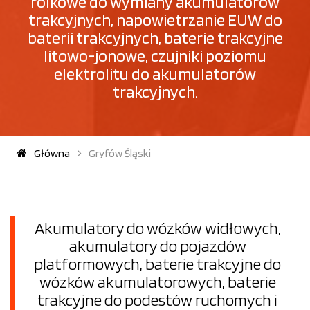
rolkowe do wymiany akumulatorów
trakcyjnych, napowietrzanie EUW do
baterii trakcyjnych, baterie trakcyjne
litowo-jonowe, czujniki poziomu
elektrolitu do akumulatorów
trakcyjnych.
Główna
Gryfów Śląski
Akumulatory do wózków widłowych,
akumulatory do pojazdów
platformowych, baterie trakcyjne do
wózków akumulatorowych, baterie
trakcyjne do podestów ruchomych i