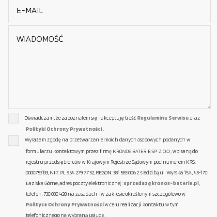
Oświadczam, że zapoznałem się i akceptuję treść
Regulaminu Serwisu
oraz
Polityki Ochrony Prywatności.
Wyrażam zgodę na przetwarzanie moich danych osobowych podanych w
formularzu kontaktowym przez firmę KRONOS BATERIE SP. Z O.O., wpisaną do
rejestru przedsiębiorców w Krajowym Rejestrze Sądowym pod numerem KRS:
0000753133, NIP: PL 954 279 77 32, REGON: 381 583 006 z siedzibą ul. Wyrska 15A, 43-170
Łaziska Górne, adres poczty elektronicznej:
sprzedaz@kronos-baterie.pl
,
telefon: 730 030 420 na zasadach i w zakresie określonym szczegółowo w
Polityce Ochrony Prywatności
w celu realizacji kontaktu w tym
telefonicznego na wybraną usługę.