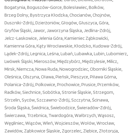
Bogatynia
,
Boguszów-Gorce
,
Bolesławiec
,
Bolków
,
Brzeg Dolny
,
Bystrzyca Kłodzka
,
Chocianów
,
Chojnów
,
Duszniki-Zdrój
,
Dzierżoniów
,
Głogów
,
Głuszyca
,
Góra
,
Gryfów Śląski
,
Jawor
,
Jaworzyna Śląska
,
Jedlina-Zdrój
,
Jelcz-Laskowice
,
Jelenia Góra
,
Kamieniec Ząbkowicki
,
Kamienna Góra
,
Kąty Wrocławskie
,
Kłodzko
,
Kudowa-Zdrój
,
Lądek-Zdrój
,
Legnica
,
Leśna
,
Lubań
,
Lubawka
,
Lubin
,
Lubomierz
,
Lwówek Śląski
,
Mieroszów
,
Międzybórz
,
Międzylesie
,
Milicz
,
Mirsk
,
Niemcza
,
Nowa Ruda
,
Nowogrodziec
,
Oborniki Śląskie
,
Oleśnica
,
Olszyna
,
Oława
,
Pieńsk
,
Pieszyce
,
Piława Górna
,
Polanica-Zdrój
,
Polkowice
,
Prochowice
,
Prusice
,
Przemków
,
Radków
,
Siechnice
,
Sobótka
,
Stronie Śląskie
,
Strzegom
,
Strzelin
,
Syców
,
Szczawno-Zdrój
,
Szczytna
,
Ścinawa
,
Środa Śląska
,
Świdnica
,
Świebodzice
,
Świeradów-Zdrój
,
Świerzawa
,
Trzebnica
,
Twardogóra
,
Wałbrzych
,
Wąsosz
,
Węgliniec
,
Wiązów
,
Wleń
,
Wojcieszów
,
Wołów
,
Wrocław
,
Zawidów
,
Ząbkowice Śląskie
,
Zgorzelec
,
Ziębice
,
Złotoryja
,