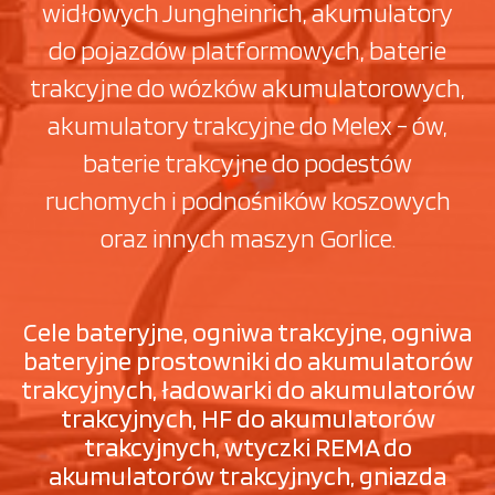
widłowych Jungheinrich, akumulatory
do pojazdów platformowych, baterie
trakcyjne do wózków akumulatorowych,
akumulatory trakcyjne do Melex - ów,
baterie trakcyjne do podestów
ruchomych i podnośników koszowych
oraz innych maszyn Gorlice.
Cele bateryjne, ogniwa trakcyjne, ogniwa
bateryjne prostowniki do akumulatorów
trakcyjnych, ładowarki do akumulatorów
trakcyjnych, HF do akumulatorów
trakcyjnych, wtyczki REMA do
akumulatorów trakcyjnych, gniazda