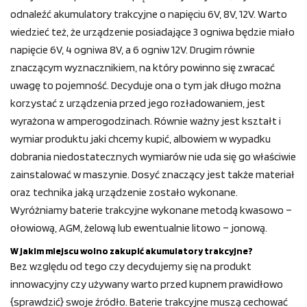
odnaleźć akumulatory trakcyjne o napięciu 6V, 8V, 12V. Warto
wiedzieć też, że urządzenie posiadające 3 ogniwa będzie miało
napięcie 6V, 4 ogniwa 8V, a 6 ogniw 12V. Drugim równie
znaczącym wyznacznikiem, na który powinno się zwracać
uwagę to pojemność. Decyduje ona o tym jak długo można
korzystać z urządzenia przed jego rozładowaniem, jest
wyrażona w amperogodzinach. Równie ważny jest kształt i
wymiar produktu jaki chcemy kupić, albowiem w wypadku
dobrania niedostatecznych wymiarów nie uda się go właściwie
zainstalować w maszynie. Dosyć znaczący jest także materiał
oraz technika jaką urządzenie zostało wykonane.
Wyróżniamy baterie trakcyjne wykonane metodą kwasowo –
ołowiową, AGM, żelową lub ewentualnie litowo – jonową.
W jakim miejscu wolno zakupić akumulatory trakcyjne?
Bez względu od tego czy decydujemy się na produkt
innowacyjny czy używany warto przed kupnem prawidłowo
{sprawdzić} swoje źródło. Baterie trakcyjne muszą cechować