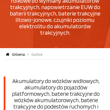
rolkowe do wymiany akumulatorów
trakcyjnych, napowietrzanie EUW do
baterii trakcyjnych, baterie trakcyjne
litowo-jonowe, czujniki poziomu
elektrolitu do akumulatorów
trakcyjnych.
Główna
Gorlice
Akumulatory do wózków widłowych,
akumulatory do pojazdów
platformowych, baterie trakcyjne do
wózków akumulatorowych, baterie
trakcyjne do podestów ruchomych i