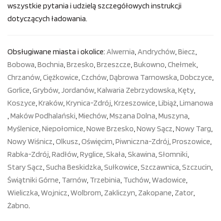
wszystkie pytania i udzielą szczegółowych instrukcji
dotyczących ładowania.
Obsługiwane miasta i okolice:
Alwernia
,
Andrychów
,
Biecz
,
Bobowa
,
Bochnia
,
Brzesko
,
Brzeszcze
,
Bukowno
,
Chełmek
,
Chrzanów
,
Ciężkowice
,
Czchów
,
Dąbrowa Tarnowska
,
Dobczyce
,
Gorlice
,
Grybów
,
Jordanów
,
Kalwaria Zebrzydowska
,
Kęty
,
Koszyce
,
Kraków
,
Krynica-Zdrój
,
Krzeszowice
,
Libiąż
,
Limanowa
,
Maków Podhalański
,
Miechów
,
Mszana Dolna
,
Muszyna
,
Myślenice
,
Niepołomice
,
Nowe Brzesko
,
Nowy Sącz
,
Nowy Targ
,
Nowy Wiśnicz
,
Olkusz
,
Oświęcim
,
Piwniczna-Zdrój
,
Proszowice
,
Rabka-Zdrój
,
Radłów
,
Ryglice
,
Skała
,
Skawina
,
Słomniki
,
Stary Sącz
,
Sucha Beskidzka
,
Sułkowice
,
Szczawnica
,
Szczucin
,
Świątniki Górne
,
Tarnów
,
Trzebinia
,
Tuchów
,
Wadowice
,
Wieliczka
,
Wojnicz
,
Wolbrom
,
Zakliczyn
,
Zakopane
,
Zator
,
Żabno
.