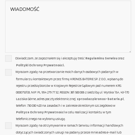
Oświadczam, że zapoznałem się i akceptuję treść
Regulaminu Serwisu
oraz
Polityki Ochrony Prywatności.
Wyrażam zgodę na przetwarzanie moich danych osobowych podanych w
formularzu kontaktowym przez firmę KRONOS BATERIE SP. Z O.O., wpisaną do
rejestru przedsiębiorców w Krajowym Rejestrze Sądowym pod numerem KRS:
0000753133, NIP: PL 954 279 77 32, REGON: 381 583 006 z siedzibą ul. Wyrska 15A, 43-170
Łaziska Górne, adres poczty elektronicznej:
sprzedaz@kronos-baterie.pl
,
telefon: 730 030 420 na zasadach i w zakresie określonym szczegółowo w
Polityce Ochrony Prywatności
w celu realizacji kontaktu w tym
telefonicznego na wybraną usługę.
Wyrażam zgodę na otrzymywanie w ramach Serwisu informacji handlowych
dotyczących świadczonych usługi na podany przeze mnie adres e-mail lub