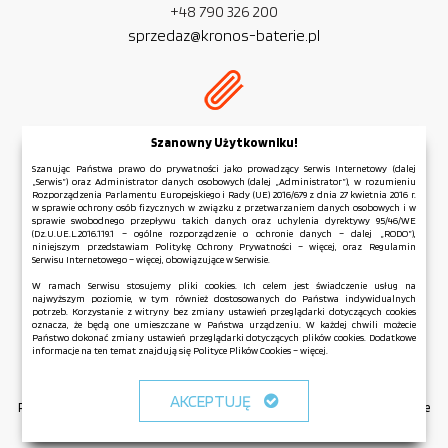
+48 790 326 200
sprzedaz@kronos-baterie.pl
NIP:
PL 954 279 77 32
Szanowny Użytkowniku!
REGON:
381 583 006
Szanując Państwa prawo do prywatności jako prowadzący Serwis Internetowy (dalej
„Serwis”) oraz Administrator danych osobowych (dalej „Administrator”), w rozumieniu
Rozporządzenia Parlamentu Europejskiego i Rady (UE) 2016/679 z dnia 27 kwietnia 2016 r.
w sprawie ochrony osób fizycznych w związku z przetwarzaniem danych osobowych i w
sprawie swobodnego przepływu takich danych oraz uchylenia dyrektywy 95/46/WE
(Dz.U.UE.L.2016.119.1 – ogólne rozporządzenie o ochronie danych – dalej „RODO”),
niniejszym przedstawiam Politykę Ochrony Prywatności – więcej, oraz Regulamin
Regulamin serwisu
Serwisu Internetowego – więcej, obowiązujące w Serwisie.
Polityka Ochrony Prywatności
W ramach Serwisu stosujemy pliki cookies. Ich celem jest świadczenie usług na
najwyższym poziomie, w tym również dostosowanych do Państwa indywidualnych
Polityka Plików Cookies
potrzeb. Korzystanie z witryny bez zmiany ustawień przeglądarki dotyczących cookies
Mapa strony
oznacza, że będą one umieszczane w Państwa urządzeniu. W każdej chwili możecie
Państwo dokonać zmiany ustawień przeglądarki dotyczących plików cookies. Dodatkowe
informacje na ten temat znajdują się Polityce Plików Cookies – więcej.
Copyright © KRONOS 2026 All Rights Reserved.
AKCEPTUJĘ
Realizacja: Interprom.pl - Domeny premium, pozycjonowanie, responsywne
strony www dla firm w technologii AMP.