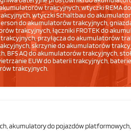
 akumulatorów trakcyjnych, wtyczki REMA do
kcyjnych, wtyczki Schaltbau do akumulator
Anderson do akumulatorów trakcyjnych, gnia
orów trakcyjnych, łączniki FROTEK do akumu
rakcyjnych, przyłącza do akumulatorów tra
 trakcyjnych, skrzynie do akumulatorów trak
h, BFS AQ do akumulatorów trakcyjnych, sto
trzanie EUW do baterii trakcyjnych, baterie 
rów trakcyjnych.
h, akumulatory do pojazdów platformowych, 