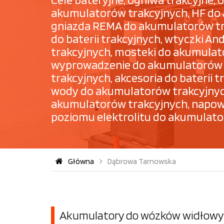
akumulatorów trakcyjnych, HF do
gniazda REMA do akumulatorów tra
do baterii trakcyjnych, wtyczki 
trakcyjnych, mosteki do akumulat
wyprowadzenie do akumulatorów t
trakcyjnych, akcesoria do baterii
wody do akumulatorów trakcyjnyc
akumulatorów trakcyjnych, napowie
poziomu elektrolitu do akumulato
Główna
Dąbrowa Tarnowska
Akumulatory do wózków widłowyc