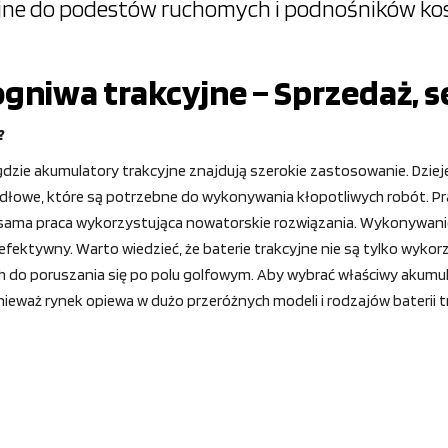
yjne do podestów ruchomych i podnośników k
gniwa trakcyjne – Sprzedaż, s
?
zie akumulatory trakcyjne znajdują szerokie zastosowanie. Dzieje
łowe, które są potrzebne do wykonywania kłopotliwych robót. Prac
 sama praca wykorzystująca nowatorskie rozwiązania. Wykonywanie
 efektywny. Warto wiedzieć, że baterie trakcyjne nie są tylko wyko
 do poruszania się po polu golfowym. Aby wybrać właściwy akumu
ieważ rynek opiewa w dużo przeróżnych modeli i rodzajów baterii t