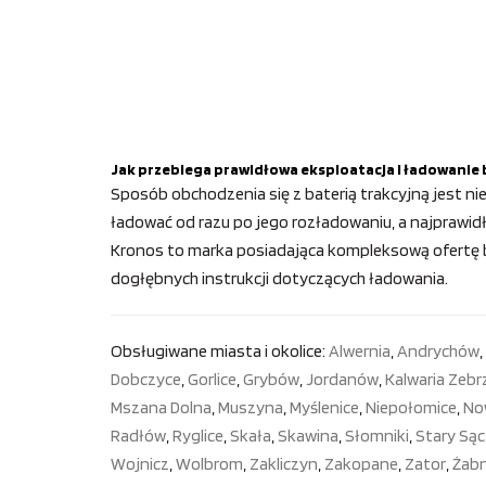
Jak przebiega prawidłowa eksploatacja i ładowanie 
Sposób obchodzenia się z baterią trakcyjną jest nie
ładować od razu po jego rozładowaniu, a najprawidł
Kronos to marka posiadająca kompleksową ofertę bat
dogłębnych instrukcji dotyczących ładowania.
Obsługiwane miasta i okolice:
Alwernia
,
Andrychów
,
Dobczyce
,
Gorlice
,
Grybów
,
Jordanów
,
Kalwaria Zeb
Mszana Dolna
,
Muszyna
,
Myślenice
,
Niepołomice
,
No
Radłów
,
Ryglice
,
Skała
,
Skawina
,
Słomniki
,
Stary Sąc
Wojnicz
,
Wolbrom
,
Zakliczyn
,
Zakopane
,
Zator
,
Żab