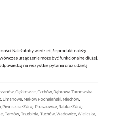
ności. Należałoby wiedzieć, że produkt należy
). Wówczas urządzenie może być funkcjonalne dłużej.
i odpowiedzą na wszystkie pytania oraz udzielą
rzanów
,
Ciężkowice
,
Czchów
,
Dąbrowa Tarnowska
,
ż
,
Limanowa
,
Maków Podhalański
,
Miechów
,
m
,
Piwniczna-Zdrój
,
Proszowice
,
Rabka-Zdrój
,
ne
,
Tarnów
,
Trzebinia
,
Tuchów
,
Wadowice
,
Wieliczka
,