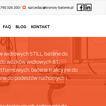
 790 326 200
|
sprzedaz@kronos-baterie.pl
FAQ
BLOG
KONTAKT
 widłowych STILL, baterie do
 do wózków widłowych BT,
tformowych, baterie trakcyjne do
yjne do podestów ruchomych i
ów trakcyjnych, ładowarki do