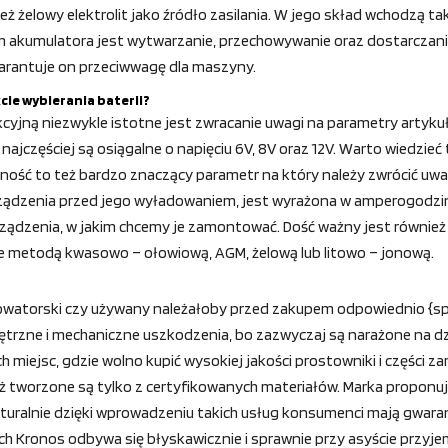
 żelowy elektrolit jako źródło zasilania. W jego skład wchodzą tak
 akumulatora jest wytwarzanie, przechowywanie oraz dostarczanie
arantuje on przeciwwagę dla maszyny.
cie wybierania baterii?
yjną niezwykle istotne jest zwracanie uwagi na parametry artykułu
jczęściej są osiągalne o napięciu 6V, 8V oraz 12V. Warto wiedzieć 
jemność to też bardzo znaczący parametr na który należy zwrócić u
rządzenia przed jego wyładowaniem, jest wyrażona w amperogodzin
dzenia, w jakim chcemy je zamontować. Dość ważny jest również m
 metodą kwasowo – ołowiową, AGM, żelową lub litowo – jonową.
nowatorski czy używany należałoby przed zakupem odpowiednio {spr
ętrzne i mechaniczne uszkodzenia, bo zazwyczaj są narażone na d
miejsc, gdzie wolno kupić wysokiej jakości prostowniki i części za
waż tworzone są tylko z certyfikowanych materiałów. Marka propon
naturalnie dzięki wprowadzeniu takich usług konsumenci mają gwara
h Kronos odbywa się błyskawicznie i sprawnie przy asyście przyje