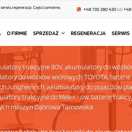
serwis, regeneracja. Części zamienne,
+48 730 280 430
lub
+48
A
O FIRMIE
SPRZEDAŻ
REGENERACJA
SERWIS
ulatory trakcyjne 80V, akumulatory do wózków
atory do wózków widłowych TOYOTA, baterie
 Jungheinrich, akumulatory do pojazdów pla
tory trakcyjne do Melex - ów, baterie trakc
nych maszyn Dąbrowa Tarnowska.
 ogniwa bateryjne prostowniki do akumulator