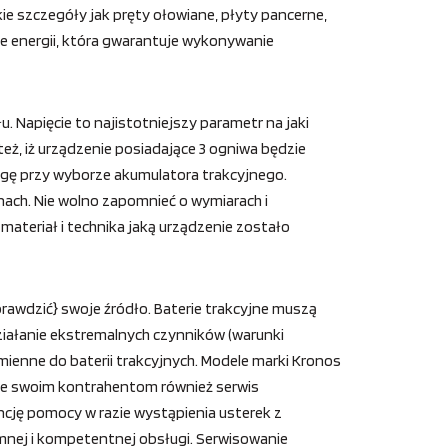
ie szczegóły jak pręty ołowiane, płyty pancerne,
 energii, która gwarantuje wykonywanie
. Napięcie to najistotniejszy parametr na jaki
też, iż urządzenie posiadające 3 ogniwa będzie
wagę przy wyborze akumulatora trakcyjnego.
ach. Nie wolno zapomnieć o wymiarach i
ateriał i technika jaką urządzenie zostało
awdzić} swoje źródło. Baterie trakcyjne muszą
ziałanie ekstremalnych czynników (warunki
mienne do baterii trakcyjnych. Modele marki Kronos
uje swoim kontrahentom również serwis
ncję pomocy w razie wystąpienia usterek z
mnej i kompetentnej obsługi. Serwisowanie