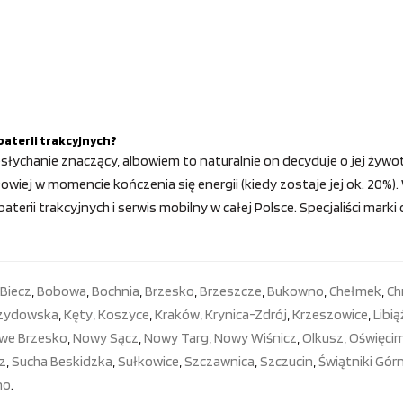
baterii trakcyjnych?
słychanie znaczący, albowiem to naturalnie on decyduje o jej żywot
owiej w momencie kończenia się energii (kiedy zostaje jej ok. 20%
erii trakcyjnych i serwis mobilny w całej Polsce. Specjaliści mark
Biecz
,
Bobowa
,
Bochnia
,
Brzesko
,
Brzeszcze
,
Bukowno
,
Chełmek
,
Ch
rzydowska
,
Kęty
,
Koszyce
,
Kraków
,
Krynica-Zdrój
,
Krzeszowice
,
Libią
we Brzesko
,
Nowy Sącz
,
Nowy Targ
,
Nowy Wiśnicz
,
Olkusz
,
Oświęci
z
,
Sucha Beskidzka
,
Sułkowice
,
Szczawnica
,
Szczucin
,
Świątniki Gór
no
.