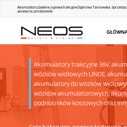
Akumulatory, baterie, ogniwa trakcyjne Dąbrowa Tarnowska. Sprzedaż, 
akcesoria, prostowniki.
GŁÓWN
Akumulatory trakcyjne 36V, akum
wózków widłowych LINDE, akumul
akumulatory do wózków widłowych
wózków akumulatorowych, akumula
podnośników koszowych oraz in
Cele bateryjne, ogniwa trakcyjne,