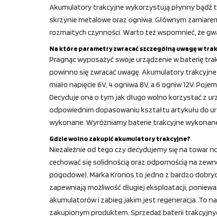
Akumulatory trakcyjne wykorzystują płynny bądź też
skrzynie metalowe oraz ogniwa. Głównym zamiarem
rozmaitych czynności. Warto też wspomnieć, że gw
Na które parametry zwracać szczególną uwagę w trak
Pragnąc wyposażyć swoje urządzenie w baterię trakc
powinno się zwracać uwagę. Akumulatory trakcyjne na
miało napięcie 6V, 4 ogniwa 8V, a 6 ogniw 12V. Po
Decyduje ona o tym jak długo wolno korzystać z u
odpowiednim dopasowaniu kształtu artykułu do urzą
wykonane. Wyróżniamy baterie trakcyjne wykonane
Gdzie wolno zakupić akumulatory trakcyjne?
Niezależnie od tego czy decydujemy się na towar 
cechować się solidnością oraz odpornością na zewn
pogodowe). Marka Kronos to jedno z bardzo dobrych 
zapewniają możliwość długiej eksploatacji, ponie
akumulatorów i zabieg jakim jest regeneracja. To 
zakupionym produktem. Sprzedaż baterii trakcyjnyc