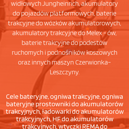
widłowych Jungheinrich, akumulatory
do pojazdów platformowych, baterie
trakcyjne do wózków akumulatorowych,
akumulatory trakcyjne do Melex - ów,
baterie trakcyjne do podestów
ruchomych i podnośników koszowych
oraz innych maszyn Czerwionka-
Leszczyny.
Cele bateryjne, ogniwa trakcyjne, ogniwa
bateryjne prostowniki do akumulatorów
trakcyjnych, ładowarki do akumulatorów
trakcyjnych, HF do akumulatorów
trakcyjnych, wtyczki REMA do