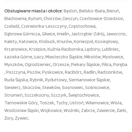
Obsługiwane miasta i okolice:
Będzin
,
Bielsko-Biała
,
Bieruń
,
Blachownia
,
Bytom
,
Chorzów
,
Cieszyn
,
Czechowice-Dziedzice
,
Czeladź
,
Czerwionka-Leszczyny
,
Częstochowa
,
Dąbrowa Górnicza
,
Gliwice
,
Imielin
,
Jastrzębie-Zdrój
,
Jaworzno
,
Kalety
,
Katowice
,
Kłobuck
,
Knurów
,
Koniecpol
,
Koziegłowy
,
Krzanowice
,
Krzepice
,
Kuźnia Raciborska
,
Lędziny
,
Lubliniec
,
Łaziska Górne
,
Łazy
,
Miasteczko Śląskie
,
Mikołów
,
Mysłowice
,
Myszków
,
Ogrodzieniec
,
Orzesze
,
Piekary Śląskie
,
Pilica
,
Poręba
,
Pszczyna
,
Pszów
,
Pyskowice
,
Racibórz
,
Radlin
,
Radzionków
,
Ruda Śląska
,
Rybnik
,
Rydułtowy
,
Siemianowice Śląskie
,
Siewierz
,
Skoczów
,
Sławków
,
Sosnowiec
,
Sośnicowice
,
Strumień
,
Szczekociny
,
Szczyrk
,
Świętochłowice
,
Tarnowskie Góry
,
Toszek
,
Tychy
,
Ustroń
,
Wilamowice
,
Wisła
,
Wodzisław Śląski
,
Wojkowice
,
Woźniki
,
Zabrze
,
Zawiercie
,
Żarki
,
Żory
,
Żywiec
.