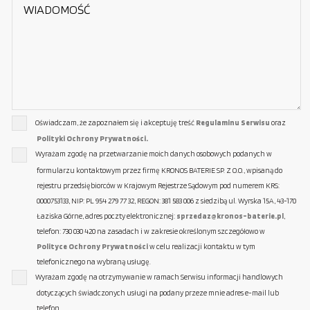
Oświadczam, że zapoznałem się i akceptuję treść
Regulaminu Serwisu
oraz
Polityki Ochrony Prywatności.
Wyrażam zgodę na przetwarzanie moich danych osobowych podanych w
formularzu kontaktowym przez firmę KRONOS BATERIE SP. Z O.O., wpisaną do
rejestru przedsiębiorców w Krajowym Rejestrze Sądowym pod numerem KRS:
0000753133, NIP: PL 954 279 77 32, REGON: 381 583 006 z siedzibą ul. Wyrska 15A, 43-170
Łaziska Górne, adres poczty elektronicznej:
sprzedaz@kronos-baterie.pl
,
telefon: 730 030 420 na zasadach i w zakresie określonym szczegółowo w
Polityce Ochrony Prywatności
w celu realizacji kontaktu w tym
telefonicznego na wybraną usługę.
Wyrażam zgodę na otrzymywanie w ramach Serwisu informacji handlowych
dotyczących świadczonych usługi na podany przeze mnie adres e-mail lub
telefon.