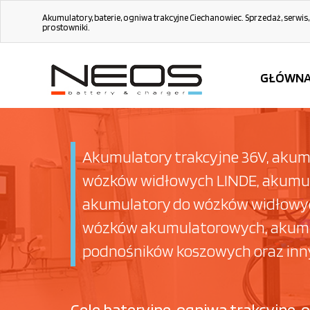
Akumulatory, baterie, ogniwa trakcyjne Ciechanowiec. Sprzedaż, serwis,
prostowniki.
GŁÓWN
Akumulatory trakcyjne 36V, akum
wózków widłowych LINDE, akumul
akumulatory do wózków widłowych
wózków akumulatorowych, akumula
podnośników koszowych oraz inn
Cele bateryjne, ogniwa trakcyjne,