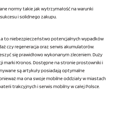
ne normy takie jak wytrzymałość na warunki
sukcesu i solidnego zakupu.
sza to niebezpieczeństwo potencjalnych wypadków
daż czy regeneracja oraz serwis akumulatorów.
ieszyć się prawidłowo wykonanym zleceniem. Duży
 marki Kronos. Dostępne na stronie prostowniki i
ykonywane są artykuły posiadają optymalne
, ponieważ ma ona swoje mobilne oddziały w miastach
erii trakcyjnych i serwis mobilny w całej Polsce.