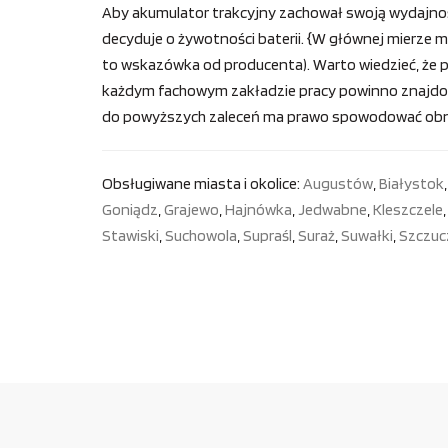
Aby akumulator trakcyjny zachował swoją wydajnoś
decyduje o żywotności baterii. {W głównej mierze m
to wskazówka od producenta). Warto wiedzieć, że po
każdym fachowym zakładzie pracy powinno znajdowa
do powyższych zaleceń ma prawo spowodować obniże
Obsługiwane miasta i okolice:
Augustów
,
Białystok
Goniądz
,
Grajewo
,
Hajnówka
,
Jedwabne
,
Kleszczele
Stawiski
,
Suchowola
,
Supraśl
,
Suraż
,
Suwałki
,
Szczuc