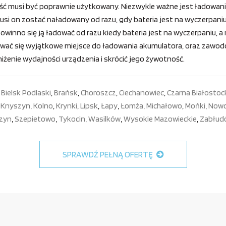
ć musi być poprawnie użytkowany. Niezwykle ważne jest ładowani
usi on zostać naładowany od razu, gdy bateria jest na wyczerpaniu
winno się ją ładować od razu kiedy bateria jest na wyczerpaniu, a 
ć się wyjątkowe miejsce do ładowania akumulatora, oraz zawodow
nie wydajności urządzenia i skrócić jego żywotność.
,
Bielsk Podlaski
,
Brańsk
,
Choroszcz
,
Ciechanowiec
,
Czarna Białostoc
,
Knyszyn
,
Kolno
,
Krynki
,
Lipsk
,
Łapy
,
Łomża
,
Michałowo
,
Mońki
,
Now
zyn
,
Szepietowo
,
Tykocin
,
Wasilków
,
Wysokie Mazowieckie
,
Zabłud
SPRAWDŹ PEŁNĄ OFERTĘ