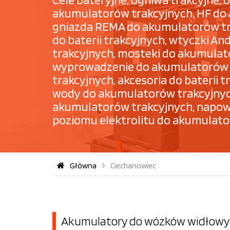
akumulatorów trakcyjnych, HF do
gniazda REMA do akumulatorów tra
do baterii trakcyjnych, wtyczki 
trakcyjnych, mosteki do akumulat
wyprowadzenie do akumulatorów t
trakcyjnych, akcesoria do baterii
wody do akumulatorów trakcyjnyc
akumulatorów trakcyjnych, napowie
poziomu elektrolitu do akumulato
Główna
Ciechanowiec
Akumulatory do wózków widłowyc