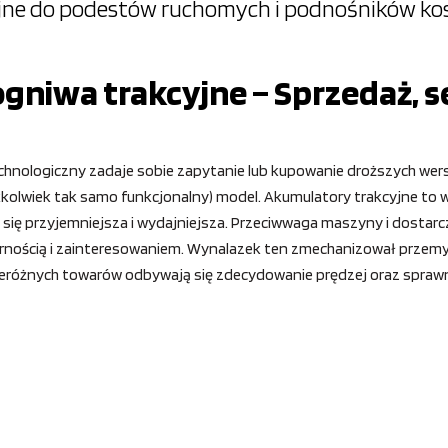
yjne do podestów ruchomych i podnośników k
gniwa trakcyjne – Sprzedaż, s
technologiczny zadaje sobie zapytanie lub kupowanie droższych wers
kkolwiek tak samo funkcjonalny) model. Akumulatory trakcyjne to wy
ę przyjemniejsza i wydajniejsza. Przeciwwaga maszyny i dostarczan
ularnością i zainteresowaniem. Wynalazek ten zmechanizował prze
różnych towarów odbywają się zdecydowanie prędzej oraz sprawniej 