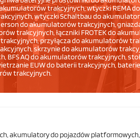
 akumulatorów trakcyjnych, wtyczki REMA do
kcyjnych, wtyczki Schaltbau do akumulator
Anderson do akumulatorów trakcyjnych, gnia
orów trakcyjnych, łączniki FROTEK do akumu
rakcyjnych, przyłącza do akumulatorów tra
 trakcyjnych, skrzynie do akumulatorów trak
h, BFS AQ do akumulatorów trakcyjnych, sto
trzanie EUW do baterii trakcyjnych, baterie 
rów trakcyjnych.
h, akumulatory do pojazdów platformowych, 