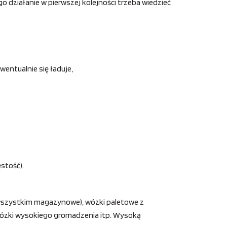
 działanie w pierwszej kolejności trzeba wiedzieć
entualnie się ładuje,
stość).
e wszystkim magazynowe), wózki paletowe z
, wózki wysokiego gromadzenia itp. Wysoką