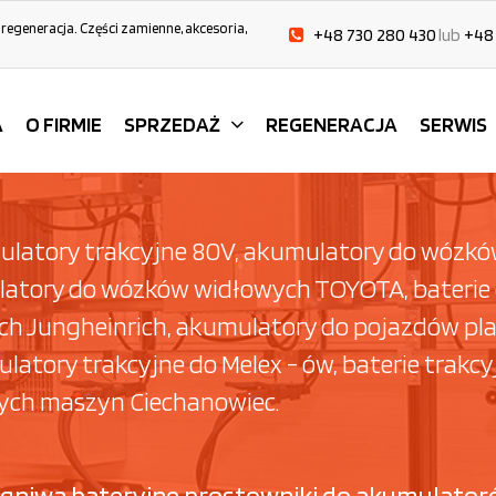
 regeneracja. Części zamienne, akcesoria,
+48 730 280 430
lub
+48
A
O FIRMIE
SPRZEDAŻ
REGENERACJA
SERWIS
ulatory trakcyjne 80V, akumulatory do wózków
atory do wózków widłowych TOYOTA, baterie
 Jungheinrich, akumulatory do pojazdów pla
tory trakcyjne do Melex - ów, baterie trakc
ych maszyn Ciechanowiec.
 ogniwa bateryjne prostowniki do akumulator