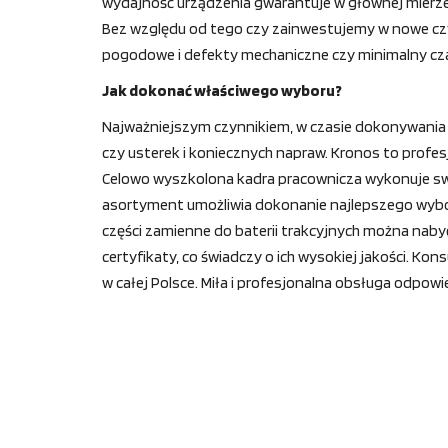
wydajność urządzenia gwarantuje w głównej mierz
Bez względu od tego czy zainwestujemy w nowe cz
pogodowe i defekty mechaniczne czy minimalny cza
Jak dokonać właściwego wyboru?
Najważniejszym czynnikiem, w czasie dokonywania
czy usterek i koniecznych napraw. Kronos to profes
Celowo wyszkolona kadra pracownicza wykonuje swo
asortyment umożliwia dokonanie najlepszego wyboru
części zamienne do baterii trakcyjnych można nabyć
certyfikaty, co świadczy o ich wysokiej jakości. K
w całej Polsce. Miła i profesjonalna obsługa odpowi