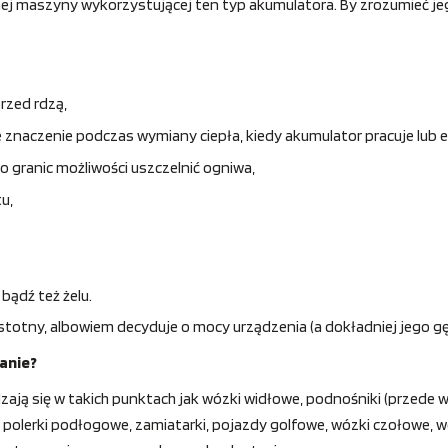
ej maszyny wykorzystującej ten typ akumulatora. By zrozumieć jego
rzed rdzą,
znaczenie podczas wymiany ciepła, kiedy akumulator pracuje lub ew
granic możliwości uszczelnić ogniwa,
u,
bądź też żelu.
istotny, albowiem decyduje o mocy urządzenia (a dokładniej jego gę
anie?
zają się w takich punktach jak wózki widłowe, podnośniki (przed
ie, polerki podłogowe, zamiatarki, pojazdy golfowe, wózki czołowe