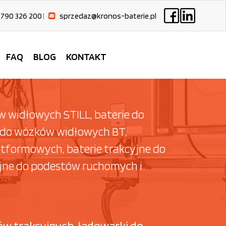
 790 326 200
|
sprzedaz@kronos-baterie.pl
FAQ
BLOG
KONTAKT
 widłowych STILL, baterie do
 do wózków widłowych BT,
tformowych, baterie trakcyjne do
yjne do podestów ruchomych i
ów trakcyjnych, ładowarki do