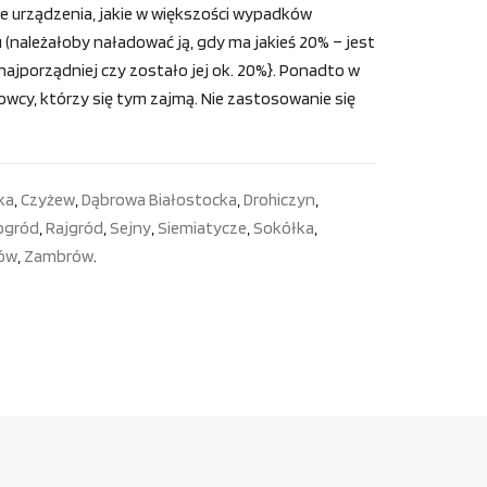
e urządzenia, jakie w większości wypadków
 (należałoby naładować ją, gdy ma jakieś 20% – jest
najporządniej czy zostało jej ok. 20%}. Ponadto w
cy, którzy się tym zajmą. Nie zastosowanie się
ka
,
Czyżew
,
Dąbrowa Białostocka
,
Drohiczyn
,
ogród
,
Rajgród
,
Sejny
,
Siemiatycze
,
Sokółka
,
ów
,
Zambrów
.