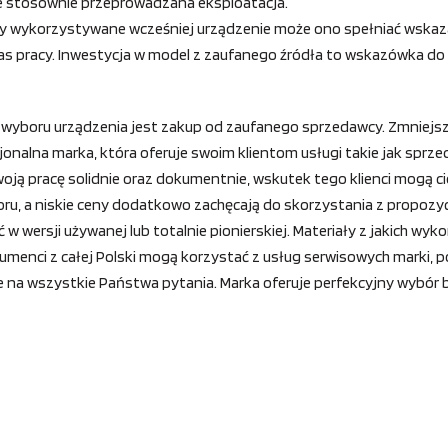
e stosownie przeprowadzana eksploatacja.
y wykorzystywane wcześniej urządzenie może ono spełniać wskaza
s pracy. Inwestycja w model z zaufanego źródła to wskazówka do 
 wyboru urządzenia jest zakup od zaufanego sprzedawcy. Zmniej
jonalna marka, która oferuje swoim klientom usługi takie jak sprze
ją pracę solidnie oraz dokumentnie, wskutek tego klienci mogą c
, a niskie ceny dodatkowo zachęcają do skorzystania z propozycji
 w wersji używanej lub totalnie pionierskiej. Materiały z jakich w
onsumenci z całej Polski mogą korzystać z usług serwisowych marki
e na wszystkie Państwa pytania. Marka oferuje perfekcyjny wybór bat