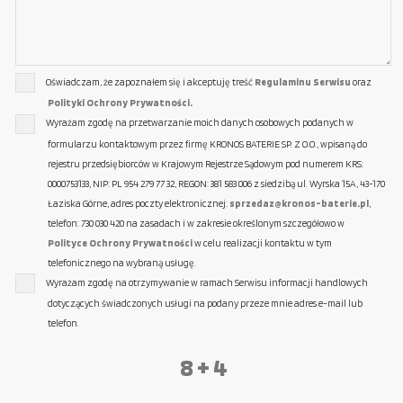
Oświadczam, że zapoznałem się i akceptuję treść
Regulaminu Serwisu
oraz
Polityki Ochrony Prywatności.
Wyrażam zgodę na przetwarzanie moich danych osobowych podanych w
formularzu kontaktowym przez firmę KRONOS BATERIE SP. Z O.O., wpisaną do
rejestru przedsiębiorców w Krajowym Rejestrze Sądowym pod numerem KRS:
0000753133, NIP: PL 954 279 77 32, REGON: 381 583 006 z siedzibą ul. Wyrska 15A, 43-170
Łaziska Górne, adres poczty elektronicznej:
sprzedaz@kronos-baterie.pl
,
telefon: 730 030 420 na zasadach i w zakresie określonym szczegółowo w
Polityce Ochrony Prywatności
w celu realizacji kontaktu w tym
telefonicznego na wybraną usługę.
Wyrażam zgodę na otrzymywanie w ramach Serwisu informacji handlowych
dotyczących świadczonych usługi na podany przeze mnie adres e-mail lub
telefon.
8 + 4