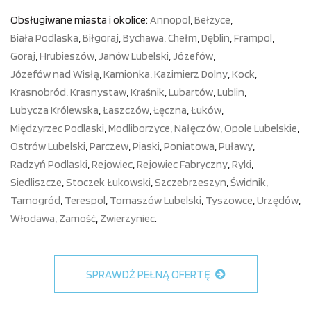
Obsługiwane miasta i okolice:
Annopol
,
Bełżyce
,
Biała Podlaska
,
Biłgoraj
,
Bychawa
,
Chełm
,
Dęblin
,
Frampol
,
Goraj
,
Hrubieszów
,
Janów Lubelski
,
Józefów
,
Józefów nad Wisłą
,
Kamionka
,
Kazimierz Dolny
,
Kock
,
Krasnobród
,
Krasnystaw
,
Kraśnik
,
Lubartów
,
Lublin
,
Lubycza Królewska
,
Łaszczów
,
Łęczna
,
Łuków
,
Międzyrzec Podlaski
,
Modliborzyce
,
Nałęczów
,
Opole Lubelskie
,
Ostrów Lubelski
,
Parczew
,
Piaski
,
Poniatowa
,
Puławy
,
Radzyń Podlaski
,
Rejowiec
,
Rejowiec Fabryczny
,
Ryki
,
Siedliszcze
,
Stoczek Łukowski
,
Szczebrzeszyn
,
Świdnik
,
Tarnogród
,
Terespol
,
Tomaszów Lubelski
,
Tyszowce
,
Urzędów
,
Włodawa
,
Zamość
,
Zwierzyniec
.
SPRAWDŹ PEŁNĄ OFERTĘ