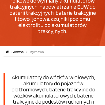
rolkowe do wymiany akumulatorów
trakcyjnych, napowietrzanie EUW do
baterii trakcyjnych, baterie trakcyjne
litowo-jonowe, czujniki poziomu
elektrolitu do akumulatorów
trakcyjnych.
Główna
Bychawa
Akumulatory do wózków widłowych,
akumulatory do pojazdów
platformowych, baterie trakcyjne do
wózków akumulatorowych, baterie
trakcyjne do podestów ruchomych i