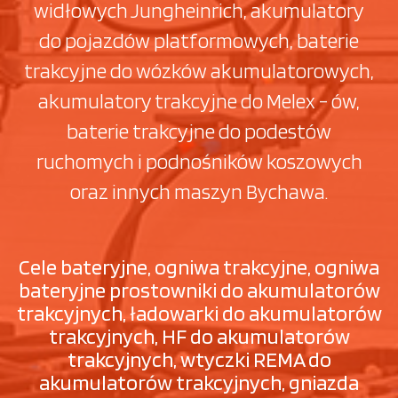
widłowych Jungheinrich, akumulatory
do pojazdów platformowych, baterie
trakcyjne do wózków akumulatorowych,
akumulatory trakcyjne do Melex - ów,
baterie trakcyjne do podestów
ruchomych i podnośników koszowych
oraz innych maszyn Bychawa.
Cele bateryjne, ogniwa trakcyjne, ogniwa
bateryjne prostowniki do akumulatorów
trakcyjnych, ładowarki do akumulatorów
trakcyjnych, HF do akumulatorów
trakcyjnych, wtyczki REMA do
akumulatorów trakcyjnych, gniazda