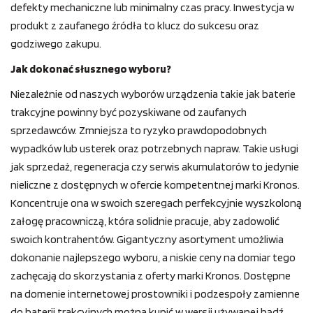
defekty mechaniczne lub minimalny czas pracy. Inwestycja w
produkt z zaufanego źródła to klucz do sukcesu oraz
godziwego zakupu.
Jak dokonać słusznego wyboru?
Niezależnie od naszych wyborów urządzenia takie jak baterie
trakcyjne powinny być pozyskiwane od zaufanych
sprzedawców. Zmniejsza to ryzyko prawdopodobnych
wypadków lub usterek oraz potrzebnych napraw. Takie usługi
jak sprzedaż, regeneracja czy serwis akumulatorów to jedynie
nieliczne z dostępnych w ofercie kompetentnej marki Kronos.
Koncentruje ona w swoich szeregach perfekcyjnie wyszkoloną
załogę pracowniczą, która solidnie pracuje, aby zadowolić
swoich kontrahentów. Gigantyczny asortyment umożliwia
dokonanie najlepszego wyboru, a niskie ceny na domiar tego
zachęcają do skorzystania z oferty marki Kronos. Dostępne
na domenie internetowej prostowniki i podzespoły zamienne
do baterii trakcyjnych można kupić w wersji używanej bądź